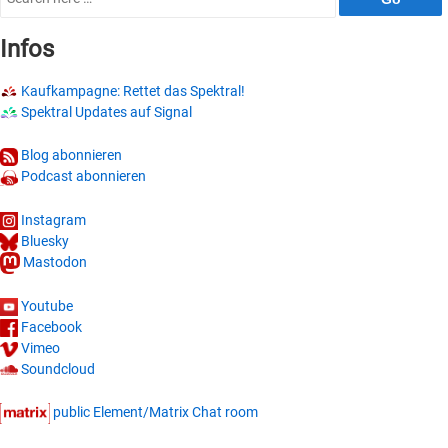
for:
Infos
Kaufkampagne: Rettet das Spektral!
Spektral Updates auf Signal
Blog abonnieren
Podcast abonnieren
Instagram
Bluesky
Mastodon
Youtube
Facebook
Vimeo
Soundcloud
public Element/Matrix Chat room