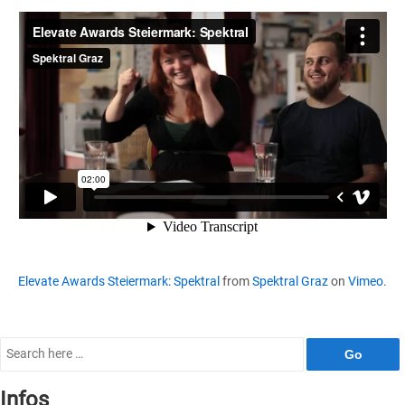
Elevate Awards Steiermark: Spektral
from
Spektral Graz
on
Vimeo
.
Search
for:
Infos