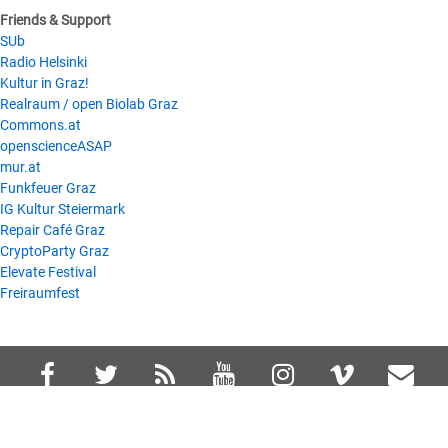
Friends & Support
SUb
Radio Helsinki
Kultur in Graz!
Realraum / open Biolab Graz
Commons.at
openscienceASAP
mur.at
Funkfeuer Graz
IG Kultur Steiermark
Repair Café Graz
CryptoParty Graz
Elevate Festival
Freiraumfest
©2026 Spektral
| Powered by
Responsive Theme