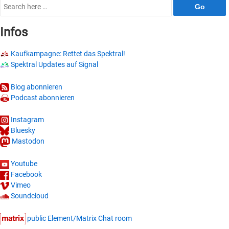
Search
for:
Infos
Kaufkampagne: Rettet das Spektral!
Spektral Updates auf Signal
Blog abonnieren
Podcast abonnieren
Instagram
Bluesky
Mastodon
Youtube
Facebook
Vimeo
Soundcloud
public Element/Matrix Chat room