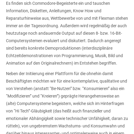
Es finden sich Commodore-Begeisterte ein und tauschen
Information, Disketten, Anleitungen, Know How und
Reparaturhinweise aus, Wettbewerbe von und mit Flexman stehen
immer an der Tagesordnung. Außerdem wird regelmäßig der auch
heutzutage noch andauernde Output auf diesen 8- bzw. 16-Bit-
Computersystemen evaluiert und diskutiert. Dadurch angeregt
sind bereits konkrete Demoproduktionen (interdisziplinäre
Echtzeitdemonstrationen von Programmierung, Musik, Bild und
Animation auf den Originalrechnern) im Entstehen begriffen.
Neben der Initiierung einer Plattform für die ohnehin damit
Beschäftigten möchten wir für eine kontemplative, qualitative und
von Verstehen (anstatt “Be-Nutzen” bzw. “Konsumieren” also ein
“Modifizieren” und “Kreieren”) geprägte Herangehensweise an
(alte) Computersysteme begeistern, welche sich im Hinterfragen
von “Hi Tech”-Gläubigkeit (das heißt auch finanzieller und
emotionaler Abhängigkeit sowie technischer Unfähigkeit, daran zu
rütteln), von ungebremstem Wachstums- und Konsumwahn und
darüber hinaus interessanter- und optimalerweise auch in einem