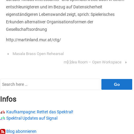
entschleunigteren und im Bezug auf Datensicherheit
eigenständigeren Lebenswandel zeigt, sprich: Spielerisches
Erkunden alternativer Organisationsformen der
Gesellschaftsordnung
http://martinland.mur.at/ctg/
‹
Masala Brass Open Rehearsal
m[i:]dea Room – Open Workspace
›
Search
for:
Infos
Kaufkampagne: Rettet das Spektral!
Spektral Updates auf Signal
Blog abonnieren