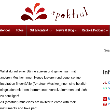
alender
Fotos
Ort & Kontakt
News & Blog
Radio & Podcast
Sear
for:
In
Willst du auf einer Bühne spielen und gemeinsam mit
anderen Musiker_innen Neues kreieren und gegenseitige
K
Inspiration finden?Alle (Amateur-)Musiker_innen sind herzlich
S
eingeladen mit ihren Instrumenten vorbeizukommen und sich
zu beteiligen!
B
All (amatuer) musicians are invited to come with their
P
instruments and take part.