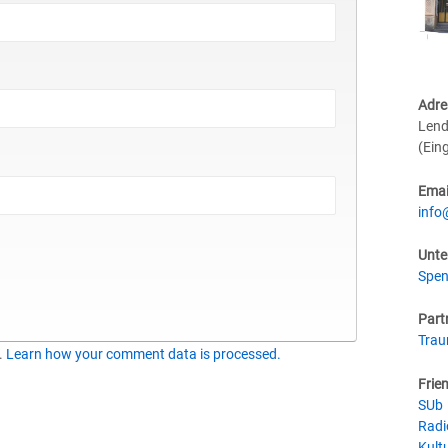
Adre
Lend
(Ein
Emai
info
Unte
Spen
Part
Tra
.
Learn how your comment data is processed.
Frie
SUb
Radi
Kultu