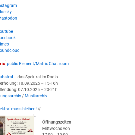
nstagram
luesky
astodon
outube
acebook
imeo
oundcloud
public Element/Matrix Chat room
ubstral
– das Spektral im Radio
erholung: 18.09.2025 – 15-16h
-Sendung: 07.10.2025 – 20-21h
ungsarchiv
/
Musikarchiv
ektral muss bleiben!
//
Öffnungszeiten
Mittwochs von
17:00 – 19:00