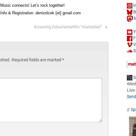
I
Music connects! Let’s rock together!
B
Info & Registration: denizolcek [et] gmail.com
M
Screening Dokumentarfilm “murtreiben”
›
Y
F
V
S
ished.
Required fields are marked
*
S
Wied
Live
Send
//
Sp