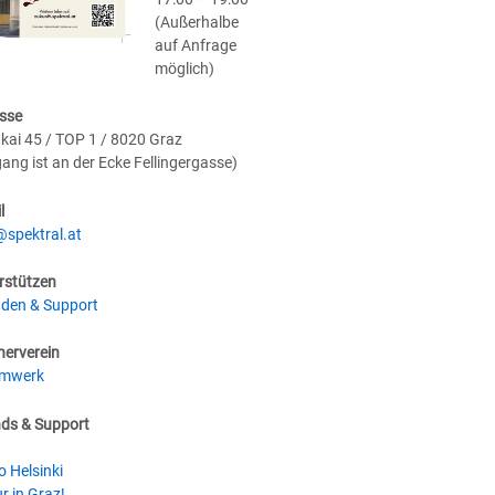
(Außerhalbe
auf Anfrage
möglich)
sse
kai 45 / TOP 1 / 8020 Graz
gang ist an der Ecke Fellingergasse)
l
@spektral.at
rstützen
den & Support
nerverein
umwerk
nds & Support
o Helsinki
r in Graz!