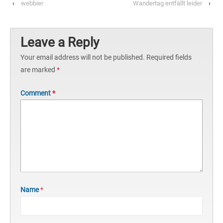
‹
webbier
Wandertag entfällt leider
›
Leave a Reply
Your email address will not be published.
Required fields
are marked
*
Comment
*
Name
*