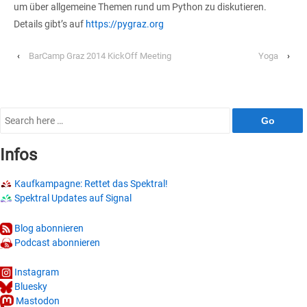
um über allgemeine Themen rund um Python zu diskutieren.
Details gibt’s auf
https://pygraz.org
‹
BarCamp Graz 2014 KickOff Meeting
Yoga
›
Search
for:
Infos
Kaufkampagne: Rettet das Spektral!
Spektral Updates auf Signal
Blog abonnieren
Podcast abonnieren
Instagram
Bluesky
Mastodon