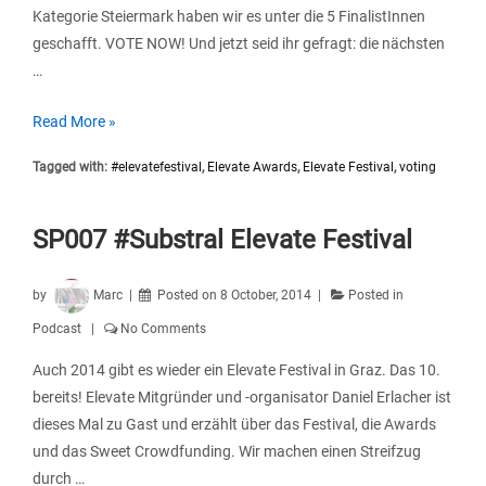
Kategorie Steiermark haben wir es unter die 5 FinalistInnen
geschafft. VOTE NOW! Und jetzt seid ihr gefragt: die nächsten
…
Jetzt
Read More »
voten!
Tagged with:
#elevatefestival
,
Elevate Awards
,
Elevate Festival
,
voting
Spektral
für
Elevate
SP007 #Substral Elevate Festival
Awards
nominiert
by
Marc
Posted on
8 October, 2014
Posted in
Podcast
No Comments
Auch 2014 gibt es wieder ein Elevate Festival in Graz. Das 10.
bereits! Elevate Mitgründer und -organisator Daniel Erlacher ist
dieses Mal zu Gast und erzählt über das Festival, die Awards
und das Sweet Crowdfunding. Wir machen einen Streifzug
durch …