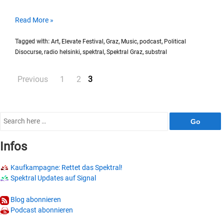
SP007
Read More »
#Substral
Tagged with:
Art
,
Elevate Festival
,
Graz
,
Music
,
podcast
,
Political
Elevate
Disocurse
,
radio helsinki
,
spektral
,
Spektral Graz
,
substral
Festival
Posts
Previous
1
2
3
pagination
Search
for:
Infos
Kaufkampagne: Rettet das Spektral!
Spektral Updates auf Signal
Blog abonnieren
Podcast abonnieren