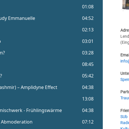
Adre
Lend
(Ein
Emai
info
Unte
Spen
Part
Tra
Frie
SUb
Radi
Kultu