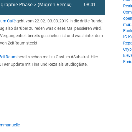
Real
Com
open
aum Café
geht vom 22.02.-03.03.2019 in die dritte Runde.
mur.
g also darüber zu reden was dieses Mal passieren wird,
Funk
 Vergangenheit bereits geschehen ist und was hinter dem
IG K
Repa
von ZeitRaum steckt.
Cryp
Eleva
ZeitRaum
bereits schon mal zu Gast im #Substral. Hier
Frei
019er Update mit Tina und Reza als Studiogäste.
 Emmanuelle