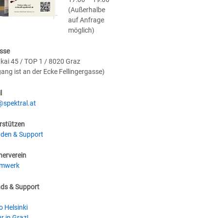
(Außerhalbe
auf Anfrage
möglich)
sse
kai 45 / TOP 1 / 8020 Graz
gang ist an der Ecke Fellingergasse)
l
@spektral.at
rstützen
den & Support
nerverein
umwerk
nds & Support
o Helsinki
r in Graz!