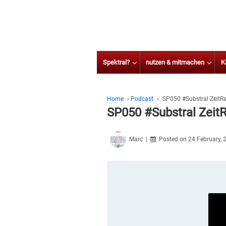
Spektral?
nutzen & mitmachen
K
Home
›
Podcast
›
SP050 #Substral ZeitR
SP050 #Substral Zeit
Marc
Posted on
24 February, 