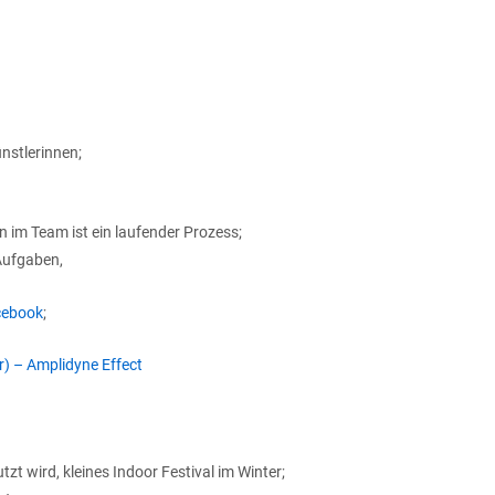
nstlerinnen;
im Team ist ein laufender Prozess;
 Aufgaben,
cebook
;
r) – Amplidyne Effect
t wird, kleines Indoor Festival im Winter;