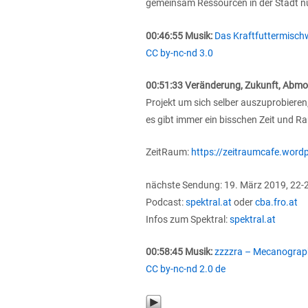
gemeinsam Ressourcen in der Stadt n
00:46:55 Musik:
Das Kraftfuttermisch
CC by-nc-nd 3.0
00:51:33 Veränderung, Zukunft, Abmo
Projekt um sich selber auszuprobieren
es gibt immer ein bisschen Zeit und R
ZeitRaum:
https://zeitraumcafe.word
nächste Sendung: 19. März 2019, 22-
Podcast:
spektral.at
oder
cba.fro.at
Infos zum Spektral:
spektral.at
00:58:45 Musik:
zzzzra – Mecanograph
CC by-nc-nd 2.0 de