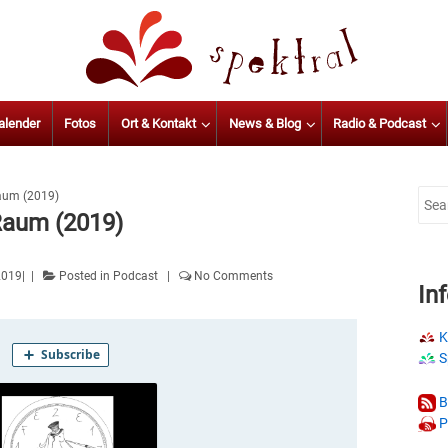
alender
Fotos
Ort & Kontakt
News & Blog
Radio & Podcast
aum (2019)
Sear
Raum (2019)
for:
2019
Posted in
Podcast
No Comments
In
K
S
B
P