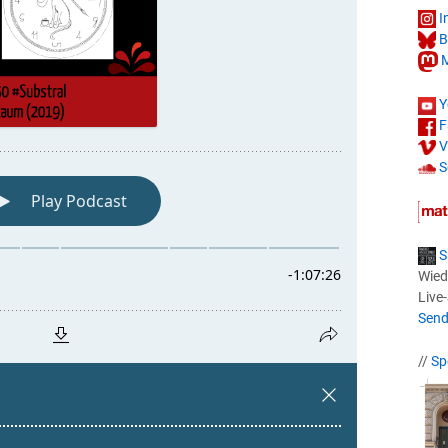
I
B
M
Y
F
V
S
S
Wied
Live
Send
//
Sp