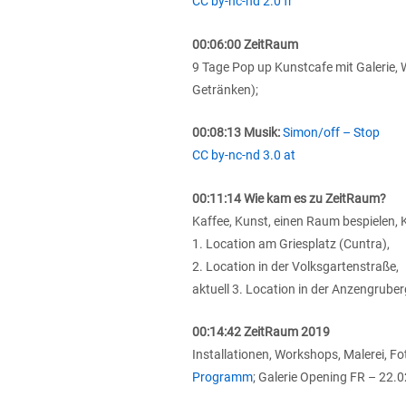
CC by-nc-nd 2.0 fr
00:06:00 ZeitRaum
9 Tage Pop up Kunstcafe mit Galerie,
Getränken);
00:08:13 Musik:
Simon/off – Stop
CC by-nc-nd 3.0 at
00:11:14 Wie kam es zu ZeitRaum?
Kaffee, Kunst, einen Raum bespielen
1. Location am Griesplatz (Cuntra),
2. Location in der Volksgartenstraße,
aktuell 3. Location in der Anzengruber
00:14:42 ZeitRaum 2019
Installationen, Workshops, Malerei, F
Programm
; Galerie Opening FR – 22.