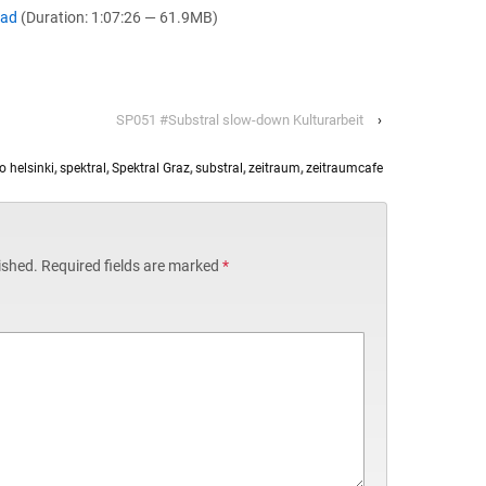
oad
(Duration: 1:07:26 — 61.9MB)
SP051 #Substral slow-down Kulturarbeit
›
o helsinki
,
spektral
,
Spektral Graz
,
substral
,
zeitraum
,
zeitraumcafe
ished.
Required fields are marked
*