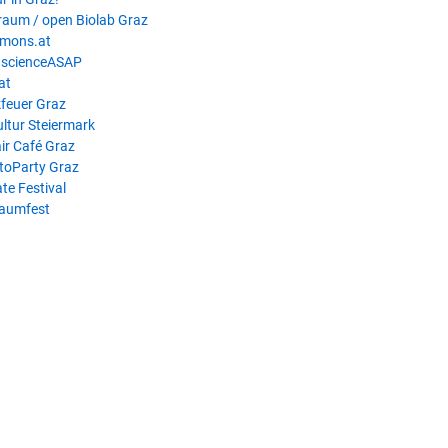
raum / open Biolab Graz
mons.at
scienceASAP
at
feuer Graz
ultur Steiermark
ir Café Graz
toParty Graz
te Festival
raumfest