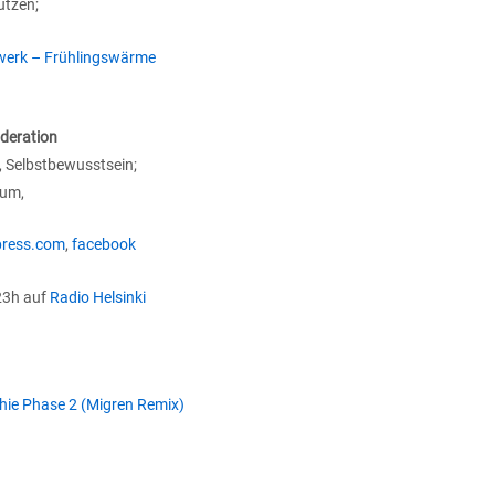
utzen;
werk – Frühlingswärme
deration
, Selbstbewusstsein;
aum,
press.com
,
facebook
23h auf
Radio Helsinki
ie Phase 2 (Migren Remix)