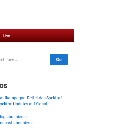
Live
ch
fos
aufkampagne: Rettet das Spektral!
pektral Updates auf Signal
log abonnieren
odcast abonnieren