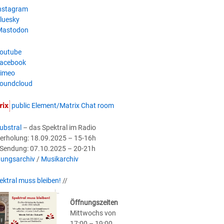
nstagram
luesky
astodon
outube
acebook
imeo
oundcloud
public Element/Matrix Chat room
ubstral
– das Spektral im Radio
erholung: 18.09.2025 – 15-16h
-Sendung: 07.10.2025 – 20-21h
ungsarchiv
/
Musikarchiv
ektral muss bleiben!
//
Öffnungszeiten
Mittwochs von
17:00 – 19:00