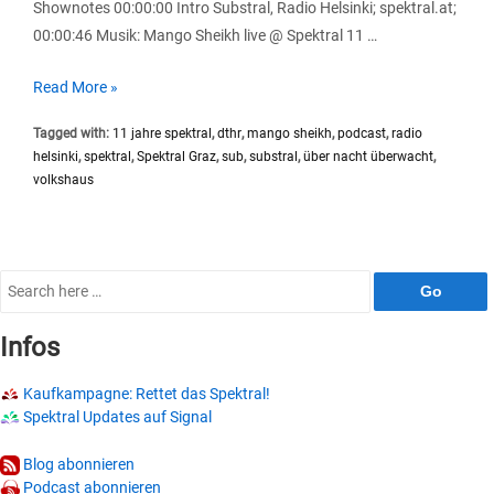
Shownotes 00:00:00 Intro Substral, Radio Helsinki; spektral.at;
00:00:46 Musik: Mango Sheikh live @ Spektral 11 …
SP049
Read More »
#Substral
Tagged with:
11 jahre spektral
,
dthr
,
mango sheikh
,
podcast
,
radio
Live
helsinki
,
spektral
,
Spektral Graz
,
sub
,
substral
,
über nacht überwacht
,
from
volkshaus
the
Past
Search
for:
Infos
Kaufkampagne: Rettet das Spektral!
Spektral Updates auf Signal
Blog abonnieren
Podcast abonnieren