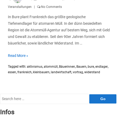
Veranstaltungen
No Comments
In Bure plant Frankreich das größte geologische
Tiefenendlager für atomaren Müll. In der dünn besiedelten
Region ist die Atommüll-Agentur auf bestem Weg, sich mit Geld
und Gewalt zu etablieren. Seit den 90er Jahren formiert sich
bäuerlicher, sowie ländlicher Widerstand. Im …
“Kleinbäuerlicher
Read More »
Widerstand
Tagged with:
aktivismus
,
atommüll
,
Bäuerinnen
,
Bauern
,
bure
,
endlager
,
gegen
essen
,
frankreich
,
kleinbauern
,
landwirtschaft
,
vortrag
,
widerstand
Atommülldeponie
und
Enteignung
in
Search
Frankreich
for:
–
Infos
Aktivist*innen