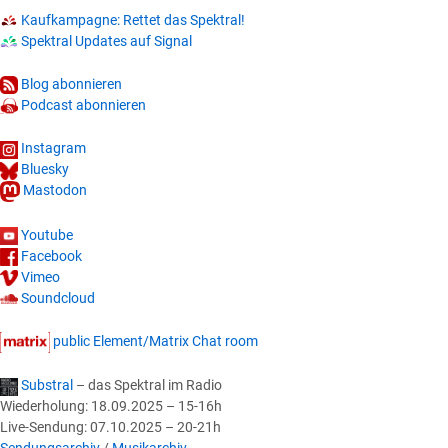
erzählen”
Kaufkampagne: Rettet das Spektral!
–
Spektral Updates auf Signal
Abendessen
Blog abonnieren
und
Podcast abonnieren
Vortrag
| 03.06.2023
Instagram
Bluesky
Mastodon
Youtube
Facebook
Vimeo
Soundcloud
public Element/Matrix Chat room
Substral
– das Spektral im Radio
Wiederholung: 18.09.2025 – 15-16h
Live-Sendung: 07.10.2025 – 20-21h