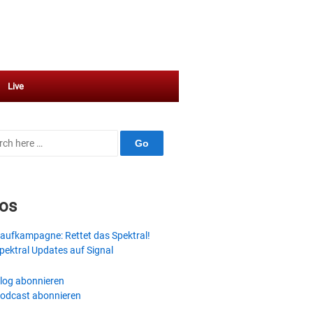
Live
ch
fos
aufkampagne: Rettet das Spektral!
pektral Updates auf Signal
log abonnieren
odcast abonnieren