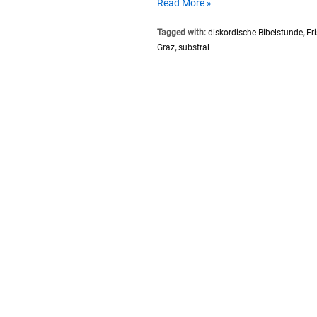
SP028
Read More »
#Substral
Tagged with:
diskordische Bibelstunde
,
Eri
Chaos
Graz
,
substral
&
Zwietracht