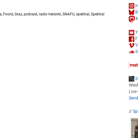
I
B
s
,
Fnord
,
Graz
,
podcast
,
radio helsinki
,
SNAFU
,
spektral
,
Spektral
M
Y
F
V
S
S
Wied
Live
Send
//
Sp