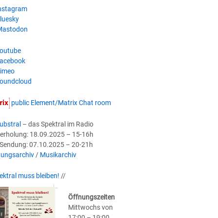
nstagram
luesky
astodon
outube
acebook
imeo
oundcloud
public Element/Matrix Chat room
ubstral
– das Spektral im Radio
erholung: 18.09.2025 – 15-16h
-Sendung: 07.10.2025 – 20-21h
ungsarchiv
/
Musikarchiv
ektral muss bleiben!
//
Öffnungszeiten
Mittwochs von
17:00 – 19:00