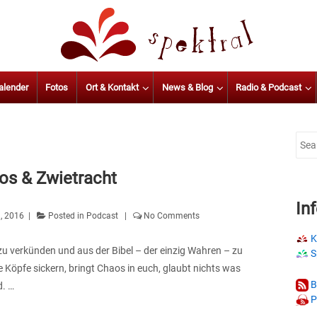
alender
Fotos
Ort & Kontakt
News & Blog
Radio & Podcast
Sear
for:
os & Zwietracht
In
, 2016
Posted in
Podcast
No Comments
K
zu verkünden und aus der Bibel – der einzig Wahren – zu
S
re Köpfe sickern, bringt Chaos in euch, glaubt nichts was
B
d. …
P