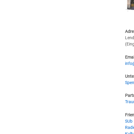
Adre
Lend
(Ein
Emai
info
Unte
Spen
Part
Tra
Frie
SUb
Radi
Kultu