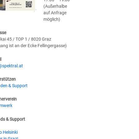
(Außerhalbe
auf Anfrage
möglich)
sse
kai 45 / TOP 1 / 8020 Graz
gang ist an der Ecke Fellingergasse)
l
@spektral.at
rstützen
den & Support
nerverein
umwerk
nds & Support
o Helsinki
r in Graz!