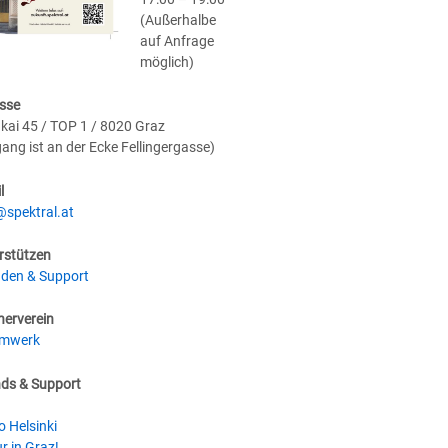
(Außerhalbe
auf Anfrage
möglich)
sse
kai 45 / TOP 1 / 8020 Graz
gang ist an der Ecke Fellingergasse)
l
@spektral.at
rstützen
den & Support
nerverein
umwerk
nds & Support
o Helsinki
r in Graz!