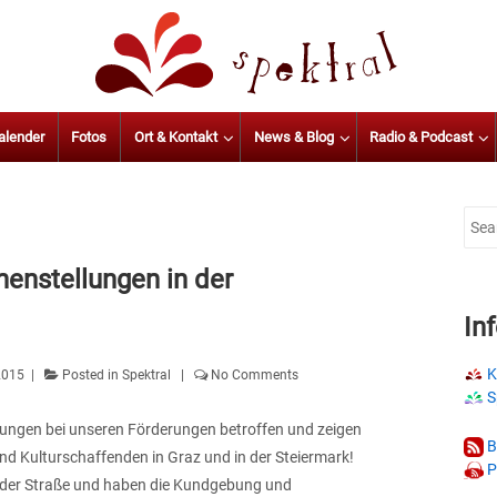
alender
Fotos
Ort & Kontakt
News & Blog
Radio & Podcast
Sear
for:
enstellungen in der
In
K
 2015
Posted in
Spektral
No Comments
S
zungen bei unseren Förderungen betroffen und zeigen
B
nd Kulturschaffenden in Graz und in der Steiermark!
P
 der Straße und haben die Kundgebung und