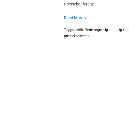
Pressekonferenz …
Folgenschwere
Read More »
Weichenstellungen
Tagged with:
förderungen
,
ig kultur
,
ig kul
in
pressekonferenz
der
Förderlandschaft