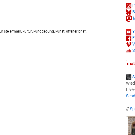
I
B
M
Y
tur steiermark
,
kultur
,
kundgebung
,
kunst
,
offener brief
,
F
V
S
S
Wied
Live
Send
//
Sp