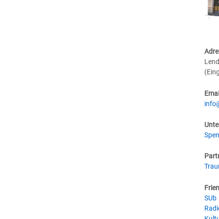
Adre
Lend
(Ein
Emai
info
Unte
Spen
Part
Tra
Frie
SUb
Radi
Kultu