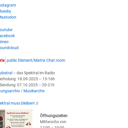
nstagram
luesky
astodon
outube
acebook
imeo
oundcloud
public Element/Matrix Chat room
ubstral
– das Spektral im Radio
erholung: 18.09.2025 – 15-16h
-Sendung: 07.10.2025 – 20-21h
ungsarchiv
/
Musikarchiv
ektral muss bleiben!
//
Öffnungszeiten
Mittwochs von
17:00 – 19:00