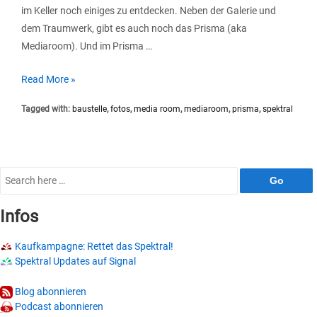
im Keller noch einiges zu entdecken. Neben der Galerie und
dem Traumwerk, gibt es auch noch das Prisma (aka
Mediaroom). Und im Prisma …
Baustelle
Read More »
in
Tagged with:
baustelle
,
fotos
,
media room
,
mediaroom
,
prisma
,
spektral
den
spektralen
Katakomben
Search
for:
Infos
Kaufkampagne: Rettet das Spektral!
Spektral Updates auf Signal
Blog abonnieren
Podcast abonnieren