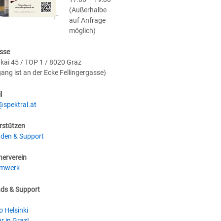
(Außerhalbe
auf Anfrage
möglich)
sse
kai 45 / TOP 1 / 8020 Graz
gang ist an der Ecke Fellingergasse)
l
@spektral.at
rstützen
den & Support
nerverein
umwerk
nds & Support
o Helsinki
r in Graz!