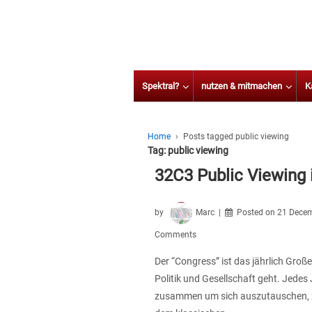
Spektral?
nutzen & mitmachen
K
Home
›
Posts tagged public viewing
Tag:
public viewing
32C3 Public Viewing 
by
Marc
Posted on
21 Decem
Comments
Der “Congress” ist das jährlich Groß
Politik und Gesellschaft geht. Jede
zusammen um sich auszutauschen, zu