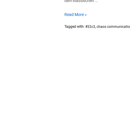
dem klassischen …
32C3
Read More »
Public
Tagged with:
#32c3
,
chaos communicatio
Viewing
im
Spektral