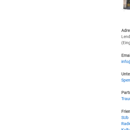
Adre
Lend
(Ein
Emai
info
Unte
Spen
Part
Tra
Frie
SUb
Radi
Kultu