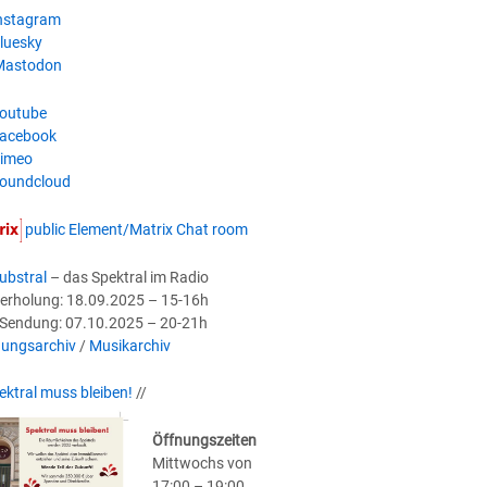
nstagram
luesky
astodon
outube
acebook
imeo
oundcloud
public Element/Matrix Chat room
ubstral
– das Spektral im Radio
erholung: 18.09.2025 – 15-16h
-Sendung: 07.10.2025 – 20-21h
ungsarchiv
/
Musikarchiv
ektral muss bleiben!
//
Öffnungszeiten
Mittwochs von
17:00 – 19:00