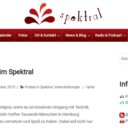
alender
Fotos
Ort & Kontakt
News & Blog
Radio & Podcast
Sear
for:
im Spektral
In
ber, 2015
Posted in
Spektral
,
Veranstaltungen
No
K
S
ereignis, wenn es um kreativen Umgang mit Technik,
s Jahr treffen Tausende Menschen in Hamburg
B
P
 vernetzen und Spaß zu haben. Dabei soll nicht nur