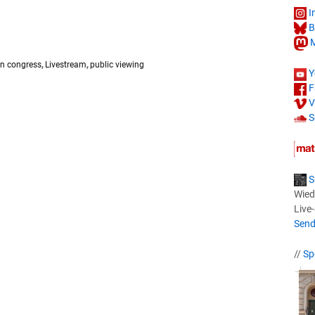
I
B
M
n congress
,
Livestream
,
public viewing
Y
F
V
S
S
Wied
Live
Send
//
Sp