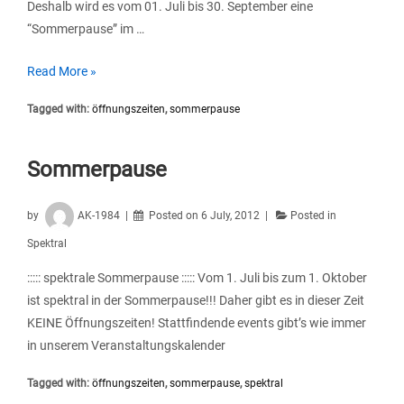
Deshalb wird es vom 01. Juli bis 30. September eine
“Sommerpause” im …
Sommerpause
Read More »
Tagged with:
öffnungszeiten
,
sommerpause
Sommerpause
by
AK-1984
Posted on
6 July, 2012
Posted in
Spektral
::::: spektrale Sommerpause ::::: Vom 1. Juli bis zum 1. Oktober
ist spektral in der Sommerpause!!! Daher gibt es in dieser Zeit
KEINE Öffnungszeiten! Stattfindende events gibt’s wie immer
in unserem Veranstaltungskalender
Tagged with:
öffnungszeiten
,
sommerpause
,
spektral