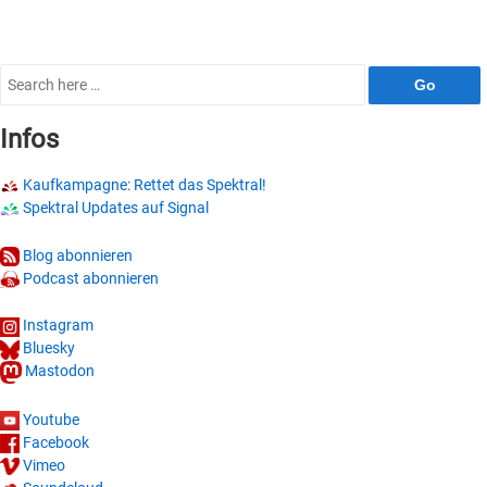
Search
for:
Infos
Kaufkampagne: Rettet das Spektral!
Spektral Updates auf Signal
Blog abonnieren
Podcast abonnieren
Instagram
Bluesky
Mastodon
Youtube
Facebook
Vimeo