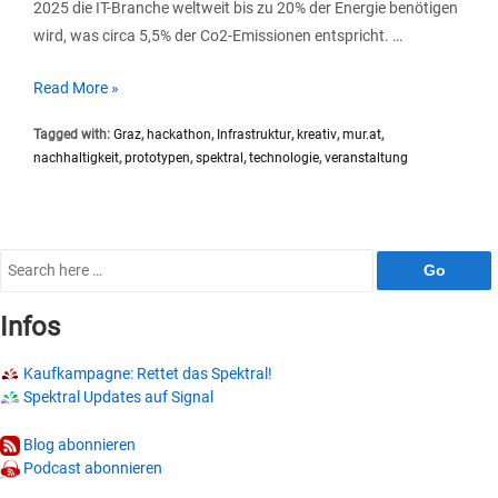
2025 die IT-Branche weltweit bis zu 20% der Energie benötigen
wird, was circa 5,5% der Co2-Emissionen entspricht. …
Graz
Read More »
Hackathon:
Tagged with:
Graz
,
hackathon
,
Infrastruktur
,
kreativ
,
mur.at
,
13.-15.
nachhaltigkeit
,
prototypen
,
spektral
,
technologie
,
veranstaltung
Mai
2022
Search
for:
Infos
Kaufkampagne: Rettet das Spektral!
Spektral Updates auf Signal
Blog abonnieren
Podcast abonnieren