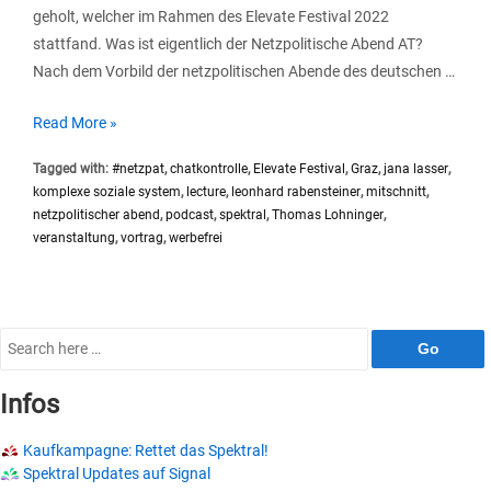
geholt, welcher im Rahmen des Elevate Festival 2022
stattfand. Was ist eigentlich der Netzpolitische Abend AT?
Nach dem Vorbild der netzpolitischen Abende des deutschen …
SP060
Read More »
#Substral
Tagged with:
#netzpat
,
chatkontrolle
,
Elevate Festival
,
Graz
,
jana lasser
,
1.
komplexe soziale system
,
lecture
,
leonhard rabensteiner
,
mitschnitt
,
Netzpolitischer
netzpolitischer abend
,
podcast
,
spektral
,
Thomas Lohninger
,
Abend
veranstaltung
,
vortrag
,
werbefrei
Graz
Search
for:
Infos
Kaufkampagne: Rettet das Spektral!
Spektral Updates auf Signal