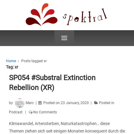
≡
Home
›
Posts tagged xr
Tag:
xr
SP054 #Substral Extinction
Rebellion (XR)
by
Marc
Posted on
23 January, 2020
Posted in
Podcast
No Comments
Klimawandel, Artensterben, Naturkatastrophen… diese
Themen ziehen sich seit einigen Monaten konsequent durch die