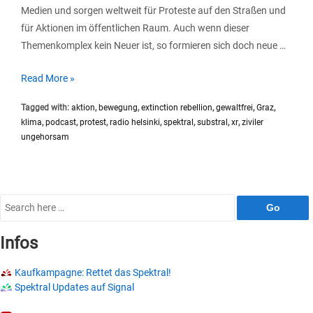
Medien und sorgen weltweit für Proteste auf den Straßen und
für Aktionen im öffentlichen Raum. Auch wenn dieser
Themenkomplex kein Neuer ist, so formieren sich doch neue …
SP054
Read More »
#Substral
Tagged with:
aktion
,
bewegung
,
extinction rebellion
,
gewaltfrei
,
Graz
,
Extinction
klima
,
podcast
,
protest
,
radio helsinki
,
spektral
,
substral
,
xr
,
ziviler
Rebellion
ungehorsam
(XR)
Search
for:
Infos
Kaufkampagne: Rettet das Spektral!
Spektral Updates auf Signal