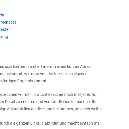
ehr
creencast
casten
hrung
s sich hierbei in erster Linie um einen kurzen Abriss
lung bekommt, wie man von der Idee, einen eigenen
m fertigen Ergebnis kommt.
esprochen wurden, bräuchten sicher noch mal jedes für
im Detail zu erklären und verständlicher zu machen. Ihr
inige Anlaufstellen an die Hand bekommen, um euch weiter
 durch die ganzen Links. Habt Mut und macht einfach mal!