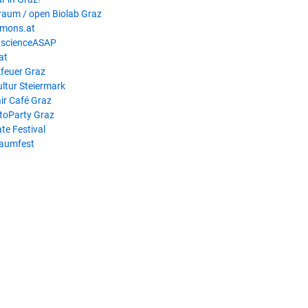
raum / open Biolab Graz
mons.at
scienceASAP
at
feuer Graz
ultur Steiermark
ir Café Graz
toParty Graz
te Festival
raumfest