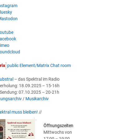
nstagram
luesky
astodon
outube
acebook
imeo
oundcloud
public Element/Matrix Chat room
ubstral
– das Spektral im Radio
erholung: 18.09.2025 – 15-16h
-Sendung: 07.10.2025 – 20-21h
ungsarchiv
/
Musikarchiv
ektral muss bleiben!
//
Öffnungszeiten
Mittwochs von
17:00 – 19:00