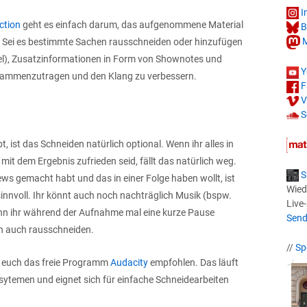
I
ction
geht es einfach darum, das aufgenommene Material
B
M
 Sei es bestimmte Sachen rausschneiden oder hinzufügen
el), Zusatzinformationen in Form von Shownotes und
Y
sammenzutragen und den Klang zu verbessern.
F
V
S
ist das Schneiden natürlich optional. Wenn ihr alles in
t dem Ergebnis zufrieden seid, fällt das natürlich weg.
S
ews gemacht habt und das in einer Folge haben wollt, ist
Wied
nnvoll. Ihr könnt auch noch nachträglich Musik (bspw.
Live
nn ihr während der Aufnahme mal eine kurze Pause
Send
ch auch rausschneiden.
//
Sp
 euch das freie Programm
Audacity
empfohlen. Das läuft
ssytemen und eignet sich für einfache Schneidearbeiten