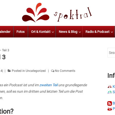
alender
Fotos
Ort & Kontakt
News & Blog
Radio & Podcast
 Teil 3
Sear
 3
for:
14
Posted in
Uncategorized
No Comments
In
s ein Podcast ist und im
zweiten Teil
uns grundlegende
K
soll es nun im dritten und letzten Teil um die Post
S
n.
B
P
tion?