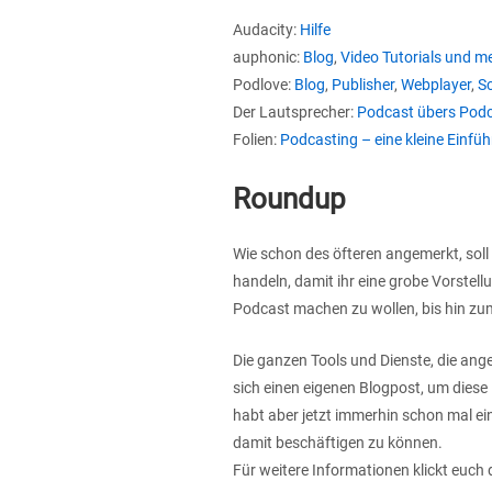
Audacity:
Hilfe
auphonic:
Blog
,
Video Tutorials und m
Podlove:
Blog
,
Publisher
,
Webplayer
,
S
Der Lautsprecher:
Podcast übers Pod
Folien:
Podcasting – eine kleine Einfü
Roundup
Wie schon des öfteren angemerkt, soll e
handeln, damit ihr eine grobe Vorstel
Podcast machen zu wollen, bis hin zu
Die ganzen Tools und Dienste, die ang
sich einen eigenen Blogpost, um diese 
habt aber jetzt immerhin schon mal e
damit beschäftigen zu können.
Für weitere Informationen klickt euch