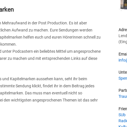
arken
 Mehraufwand in der Post Production. Es ist aber
Adre
ätzlichen Aufwand zu machen. Eure Sendungen werden
Lend
apitelmarken helfen euch und euren HörerInnen schnell zu
(Ein
u kommen.
 unter Podcastern ein beliebtes Mittel um angesprochene
Emai
arer zu machen und mit entsprechenden Links auf diese
info
Unte
Spen
es und Kapitelmarken aussehen kann, seht ihr beim
estimmte Sendung klickt, findet ihr in dem Beitrag jedes
Part
apitelmarken. Das muss man eventuell nicht so
Tra
ei den wichtigsten angesprochenen Themen ist das sehr
Frie
SUb
Radi
Kultu