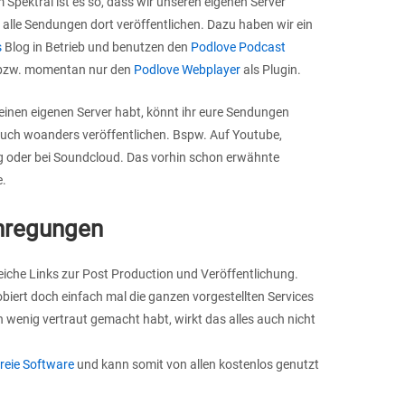
m Spektral ist es so, dass wir unseren eigenen Server
alle Sendungen dort veröffentlichen. Dazu haben wir ein
s
Blog in Betrieb und benutzen den
Podlove Podcast
zw. momentan nur den
Podlove Webplayer
als Plugin.
einen eigenen Server habt, könnt ihr eure Sendungen
auch woanders veröffentlichen. Bspw. Auf Youtube,
g oder bei Soundcloud. Das vorhin schon erwähnte
e.
Anregungen
freiche Links zur Post Production und Veröffentlichung.
biert doch einfach mal die ganzen vorgestellten Services
n wenig vertraut gemacht habt, wirkt das alles auch nicht
freie Software
und kann somit von allen kostenlos genutzt