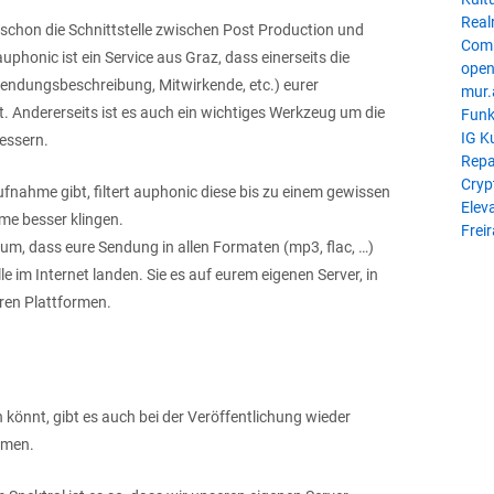
Real
 schon die Schnittstelle zwischen Post Production und
Com
uphonic ist ein Service aus Graz, dass einerseits die
open
 Sendungsbeschreibung, Mitwirkende, etc.) eurer
mur.
 Andererseits ist es auch ein wichtiges Werkzeug um die
Funk
IG K
essern.
Repa
Cryp
fnahme gibt, filtert auphonic diese bis zu einem gewissen
Eleva
me besser klingen.
Frei
, dass eure Sendung in allen Formaten (mp3, flac, …)
lle im Internet landen. Sie es auf eurem eigenen Server, in
ren Plattformen.
n könnt, gibt es auch bei der Veröffentlichung wieder
mmen.