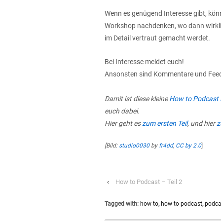
Wenn es genügend Interesse gibt, kön
Workshop nachdenken, wo dann wirklic
im Detail vertraut gemacht werdet.
Bei Interesse meldet euch!
Ansonsten sind Kommentare und Fee
Damit ist diese kleine
How to Podcast 
euch dabei.
Hier geht es
zum ersten Teil
, und hier
z
[Bild:
studio0030
by
fr4dd
,
CC by 2.0
]
‹
How to Podcast – Teil 2
Tagged with:
how to
,
how to podcast
,
podca