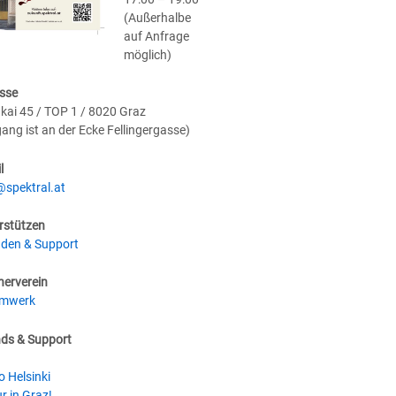
(Außerhalbe
auf Anfrage
möglich)
sse
kai 45 / TOP 1 / 8020 Graz
gang ist an der Ecke Fellingergasse)
l
@spektral.at
rstützen
den & Support
nerverein
umwerk
nds & Support
o Helsinki
r in Graz!