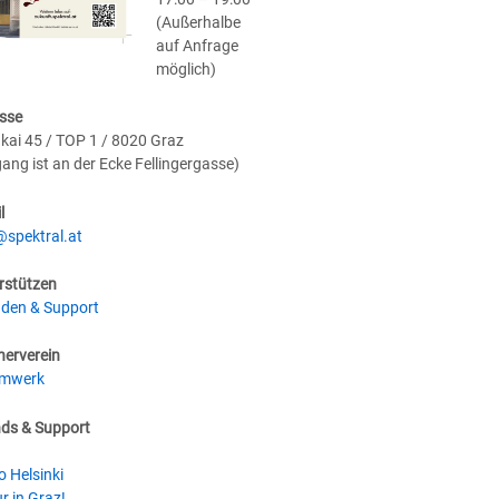
(Außerhalbe
auf Anfrage
möglich)
sse
kai 45 / TOP 1 / 8020 Graz
gang ist an der Ecke Fellingergasse)
l
@spektral.at
rstützen
den & Support
nerverein
umwerk
nds & Support
o Helsinki
r in Graz!