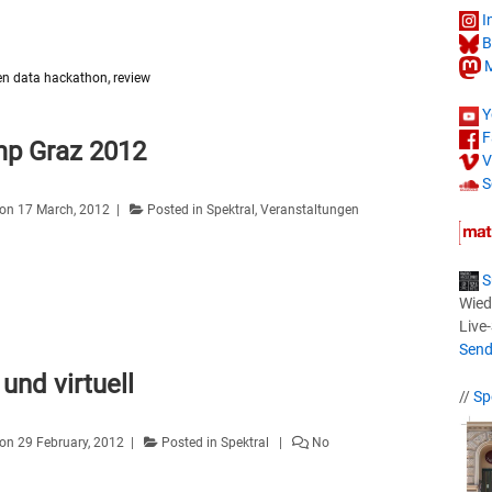
I
B
M
en data hackathon
,
review
Y
F
p Graz 2012
V
S
 on
17 March, 2012
Posted in
Spektral
,
Veranstaltungen
S
Wied
Live
Send
und virtuell
//
Sp
 on
29 February, 2012
Posted in
Spektral
No