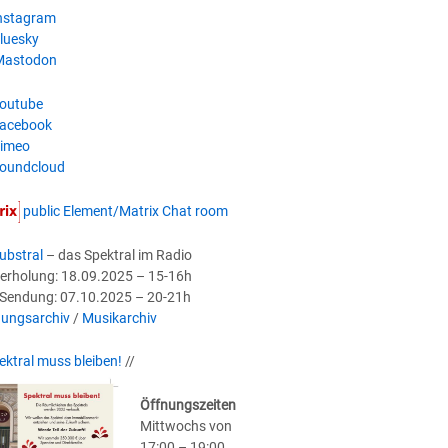
nstagram
luesky
astodon
outube
acebook
imeo
oundcloud
public Element/Matrix Chat room
ubstral
– das Spektral im Radio
erholung: 18.09.2025 – 15-16h
-Sendung: 07.10.2025 – 20-21h
ungsarchiv
/
Musikarchiv
ektral muss bleiben!
//
Öffnungszeiten
Mittwochs von
17:00 – 19:00