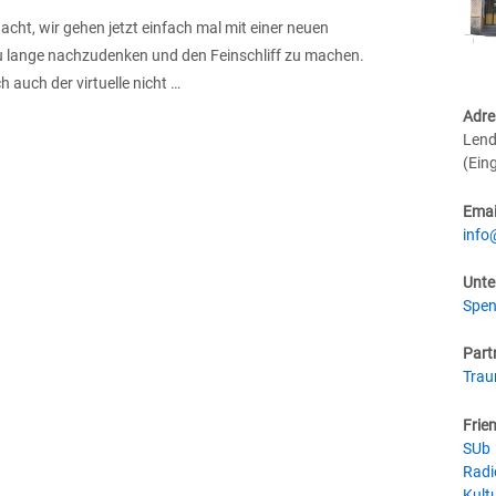
cht, wir gehen jetzt einfach mal mit einer neuen
 zu lange nachzudenken und den Feinschliff zu machen.
 auch der virtuelle nicht …
Adre
Lend
(Ein
Emai
info
Unte
Spen
Part
Tra
Frie
SUb
Radi
Kultu