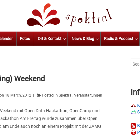
alender
Fotos
Ort & Kontakt
News & Blog
Radio & Podcast
Sear
for:
(ing) Weekend
In
 on
18 March, 2012
Posted in
Spektral
,
Veranstaltungen
K
g) Weekend mit Open Data Hackathon, OpenCamp und
S
 Hackathon Am Freitag wurde zusammen über Open
B
d am Ende auch noch an einem Projekt mit der ZAMG
P