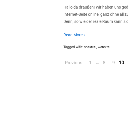
Hallo da draußen! Wir haben uns geda
Internet-Seite online, ganz ohne all
Denn, so wie der reale Raum kann sich
neuer
Read More »
Anstrich
Tagged with:
spektral
,
website
–
real
Posts
Previous
1
…
8
9
10
und
virtuell
pagination