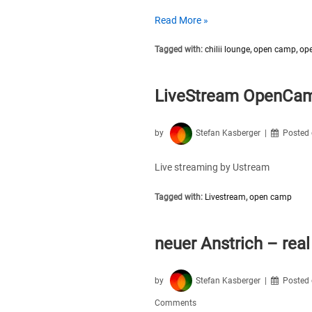
Rückblick
Read More »
zum
Tagged with:
chilii lounge
,
open camp
,
op
Open(ing)
Weekend
LiveStream OpenCam
by
Stefan Kasberger
Posted
Live streaming by Ustream
Tagged with:
Livestream
,
open camp
neuer Anstrich – real 
by
Stefan Kasberger
Posted
Comments