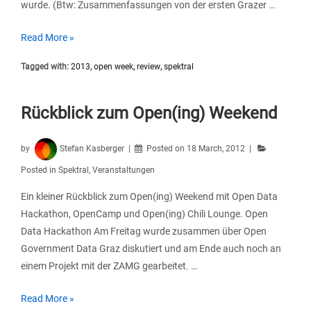
wurde. (Btw: Zusammenfassungen von der ersten Grazer …
Das
Read More »
war
Tagged with:
2013
,
open week
,
review
,
spektral
die
Open
Week
Rückblick zum Open(ing) Weekend
Graz
2013
by
Stefan Kasberger
Posted on
18 March, 2012
Posted in
Spektral
,
Veranstaltungen
Ein kleiner Rückblick zum Open(ing) Weekend mit Open Data
Hackathon, OpenCamp und Open(ing) Chili Lounge. Open
Data Hackathon Am Freitag wurde zusammen über Open
Government Data Graz diskutiert und am Ende auch noch an
einem Projekt mit der ZAMG gearbeitet. …
Rückblick
Read More »