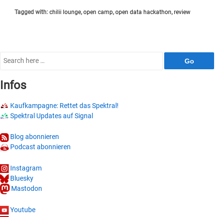
zum
Tagged with:
chilii lounge
,
open camp
,
open data hackathon
,
review
Open(ing)
Weekend
Search
for:
Infos
Kaufkampagne: Rettet das Spektral!
Spektral Updates auf Signal
Blog abonnieren
Podcast abonnieren
Instagram
Bluesky
Mastodon
Youtube