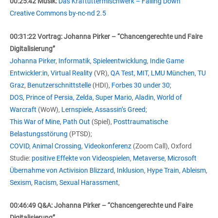
00:25:42 Musik:
Das Kraftuttermischwerk – Falling Down
Creative Commons by-nc-nd 2.5
00:31:22 Vortrag: Johanna Pirker – “Chancengerechte und Faire
Digitalisierung”
Johanna Pirker
,
Informatik
,
Spieleentwicklung
,
Indie Game
Entwickler:in
,
Virtual Reality
(VR),
QA Test
,
MIT
,
LMU München
,
TU
Graz
,
Benutzerschnittstelle
(HDI),
Forbes 30 under 30
;
DOS
,
Prince of Persia
,
Zelda
,
Super Mario
,
Aladin
,
World of
Warcraft
(WoW),
Lernspiele
,
Assassin’s Greed
;
This War of Mine
,
Path Out
(Spiel),
Posttraumatische
Belastungsstörung
(PTSD);
COVID
,
Animal Crossing
,
Videokonferenz
(Zoom Call), Oxford
Studie:
positive Effekte von Videospielen
,
Metaverse
,
Microsoft
Übernahme von Activision Blizzard
,
Inklusion
,
Hype Train
,
Ableism
,
Sexism
,
Racism
,
Sexual Harassment
,
00:46:49 Q&A: Johanna Pirker – “Chancengerechte und Faire
Digitalisierung”