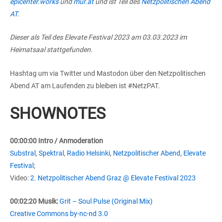
epicenter.works
und
mur.at
und ist Teil des
Netzpolitischen Abend
AT
.
Dieser als Teil des Elevate Festival 2023 am 03.03.2023 im
Heimatsaal stattgefunden.
Hashtag um via Twitter und Mastodon über den Netzpolitischen
Abend AT am Laufenden zu bleiben ist #NetzPAT.
SHOWNOTES
00:00:00 Intro / Anmoderation
Substral
,
Spektral
,
Radio Helsinki
,
Netzpolitischer Abend
,
Elevate
Festival
;
Video:
2. Netzpolitischer Abend Graz @ Elevate Festival 2023
00:02:20 Musik:
Grit – Soul Pulse (Original Mix)
Creative Commons by-nc-nd 3.0