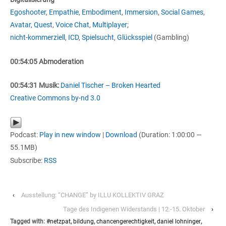
Egoshooter
,
Empathie
,
Embodiment
,
Immersion
,
Social Games
,
Avatar
,
Quest
,
Voice Chat
,
Multiplayer
;
nicht-kommerziell
,
ICD
,
Spielsucht
,
Glücksspiel
(Gambling)
00:54:05 Abmoderation
00:54:31 Musik:
Daniel Tischer – Broken Hearted
Creative Commons by-nd 3.0
Podcast:
Play in new window
|
Download
(Duration: 1:00:00 —
55.1MB)
Subscribe:
RSS
‹
Ausstellung: “CHANGE” by ILLU KOLLEKTIV GRAZ
Tage des Indigenen Widerstands | 12.-15. Oktober
›
Tagged with:
#netzpat
,
bildung
,
chancengerechtigkeit
,
daniel lohninger
,