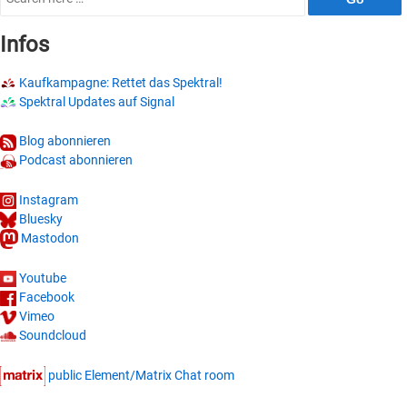
for:
Infos
Kaufkampagne: Rettet das Spektral!
Spektral Updates auf Signal
Blog abonnieren
Podcast abonnieren
Instagram
Bluesky
Mastodon
Youtube
Facebook
Vimeo
Soundcloud
public Element/Matrix Chat room