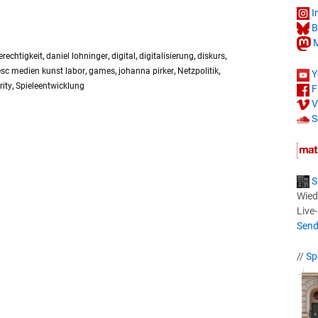
I
B
M
rechtigkeit
,
daniel lohninger
,
digital
,
digitalisierung
,
diskurs
,
esc medien kunst labor
,
games
,
johanna pirker
,
Netzpolitik
,
Y
rity
,
Spieleentwicklung
F
V
S
S
Wied
Live
Send
//
Sp