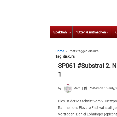
Spektral?
nutzen & mitmachen
K
Home
›
Posts tagged diskurs
Tag:
diskurs
SP061 #Substral 2. N
1
by
Marc
Posted on
15 July,
Dies ist der Mitschnitt vom 2. Netzp
Rahmen des Elevate Festival stattgefu
Vorträgen: Daniel Lohninger (epicente