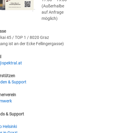
(Außerhalbe
auf Anfrage
möglich)
sse
kai 45 / TOP 1 / 8020 Graz
gang ist an der Ecke Fellingergasse)
l
@spektral.at
rstützen
den & Support
nerverein
umwerk
nds & Support
o Helsinki
r in Graz!