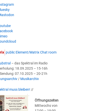
nstagram
luesky
astodon
outube
acebook
imeo
oundcloud
public Element/Matrix Chat room
ubstral
– das Spektral im Radio
erholung: 18.09.2025 – 15-16h
-Sendung: 07.10.2025 – 20-21h
ungsarchiv
/
Musikarchiv
ektral muss bleiben!
//
Öffnungszeiten
Mittwochs von
17:00 – 19:00