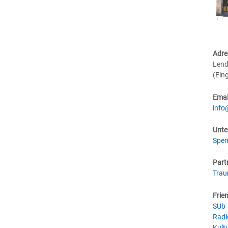
Adre
Lend
(Ein
Emai
info
Unte
Spen
Part
Tra
Frie
SUb
Radi
Kultu