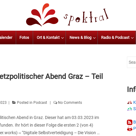
alender
Fotos
Ort & Kontakt
News & Blog
Radio & Podcast
Sear
for:
etzpolitischer Abend Graz – Teil
In
K
 2023
Posted in
Podcast
No Comments
S
olitischen Abend in Graz. Dieser hat am 03.03.2023 im
B
nden. Ihr hört in dieser Folge die ersten 2 (von 4)
P
r.works) ›› “Digitale Selbstverteidigung – Die Vision …