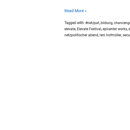
SP061
Read More »
#Substral
Tagged with:
#netzpat
,
bildung
,
chancenge
2.
elevate
,
Elevate Festival
,
epicenter works
,
Netzpolitischer
netzpolitischer abend
,
reni hofmüller
,
secu
Abend
Graz
–
Teil
1