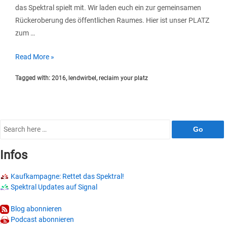
das Spektral spielt mit. Wir laden euch ein zur gemeinsamen
Rückeroberung des öffentlichen Raumes. Hier ist unser PLATZ
zum …
Lendwirbel
Read More »
2016
Tagged with:
2016
,
lendwirbel
,
reclaim your platz
mit
Spektral
Lounge
Search
for:
Infos
Kaufkampagne: Rettet das Spektral!
Spektral Updates auf Signal
Blog abonnieren
Podcast abonnieren