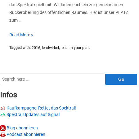
das Spektral spielt mit. Wir laden euch ein zur gemeinsamen
Rückeroberung des öffentlichen Raumes. Hier ist unser PLATZ
zum …
Lendwirbel
Read More »
2016
Tagged with:
2016
,
lendwirbel
,
reclaim your platz
mit
Spektral
Lounge
Search
for:
Infos
Kaufkampagne: Rettet das Spektral!
Spektral Updates auf Signal
Blog abonnieren
Podcast abonnieren