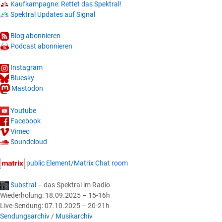
am
Kaufkampagne: Rettet das Spektral!
Spektral Updates auf Signal
25.02.2023
Blog abonnieren
Podcast abonnieren
Instagram
Bluesky
Mastodon
Youtube
Facebook
Vimeo
Soundcloud
public Element/Matrix Chat room
Substral
– das Spektral im Radio
Wiederholung: 18.09.2025 – 15-16h
Live-Sendung: 07.10.2025 – 20-21h
Sendungsarchiv
/
Musikarchiv