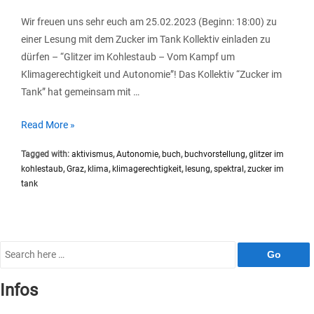
Wir freuen uns sehr euch am 25.02.2023 (Beginn: 18:00) zu
einer Lesung mit dem Zucker im Tank Kollektiv einladen zu
dürfen – “Glitzer im Kohlestaub – Vom Kampf um
Klimagerechtigkeit und Autonomie”! Das Kollektiv “Zucker im
Tank” hat gemeinsam mit …
Buchvorstellung
Read More »
“Glitzer
Tagged with:
aktivismus
,
Autonomie
,
buch
,
buchvorstellung
,
glitzer im
im
kohlestaub
,
Graz
,
klima
,
klimagerechtigkeit
,
lesung
,
spektral
,
zucker im
Kohlestaub
tank
–
Vom
Kampf
um
Search
Klimagerechtigkeit
for:
und
Infos
Autonomie”