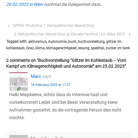
26.02.2023 in Wien
nochmal die Gelegenheit daz
u.
‹
SP060 #Substral 1. Netzpolitischer Abend Graz
2. Netzpolitischer Abend Graz @ Elevate Festival | 03. März 2023
›
Tagged with:
aktivismus
,
Autonomie
,
buch
,
buchvorstellung
,
glitzer im
kohlestaub
,
Graz
,
klima
,
klimagerechtigkeit
,
lesung
,
spektral
,
zucker im tank
2 comments on “
Buchvorstellung “Glitzer im Kohlestaub – Vom
Kampf um Klimagerechtigkeit und Autonomie” am 25.02.2023
”
Marc
says:
16 February, 2023 at 17:27
Hallo Magdalena, schön dass du Interesse hast und
vorbeikommst! Leider sind bei dieser Veranstaltung keine
Aufnahmen gestattet, da die vortragende Person dies nicht
möchte.