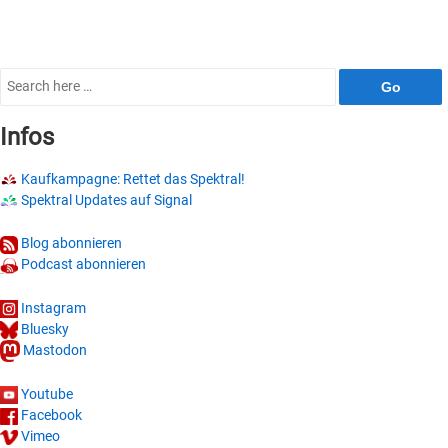
Search
for:
Infos
Kaufkampagne: Rettet das Spektral!
Spektral Updates auf Signal
Blog abonnieren
Podcast abonnieren
Instagram
Bluesky
Mastodon
Youtube
Facebook
Vimeo