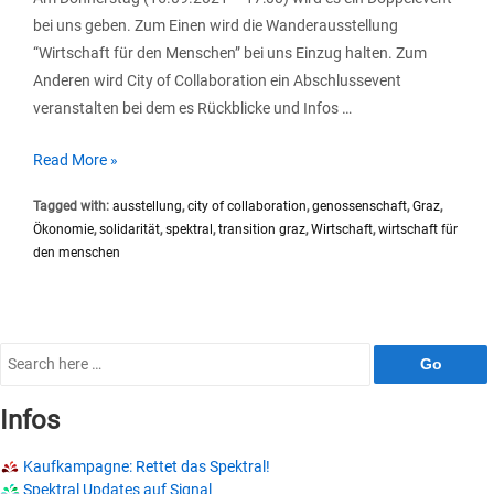
bei uns geben. Zum Einen wird die Wanderausstellung
“Wirtschaft für den Menschen” bei uns Einzug halten. Zum
Anderen wird City of Collaboration ein Abschlussevent
veranstalten bei dem es Rückblicke und Infos …
Ausstellung:
Read More »
Wirtschaft
Tagged with:
ausstellung
,
city of collaboration
,
genossenschaft
,
Graz
,
für
Ökonomie
,
solidarität
,
spektral
,
transition graz
,
Wirtschaft
,
wirtschaft für
den
den menschen
Menschen
&
City
of
Search
Collaboration
for:
Abschlussevent
Infos
Kaufkampagne: Rettet das Spektral!
Spektral Updates auf Signal