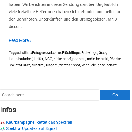
haben. Wir berichten in dieser Sendung darüber. Unglaublich
viele freiwillige HelferInnen haben sich gefunden und helfen an
den Bahnhöfen, Unterkünften und den Grenzgebieten. Mit 3
dieser …
SP021
Read More »
#Substral
Tagged with:
#Refugeeswelcome
,
Flüchtlinge
,
Freiwillige
,
Graz
,
Refugees
Hauptbahnhof
,
Helfer
,
NGO
,
nickelsdorf
,
podcast
,
radio helsinki
,
Röszke
,
Welcome
Spektral Graz
,
substral
,
Ungarn
,
westbahnhof
,
Wien
,
Zivilgesellschaft
Search
for:
Infos
Kaufkampagne: Rettet das Spektral!
Spektral Updates auf Signal