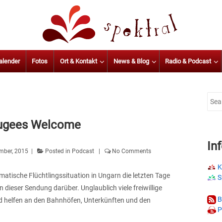
alender
Fotos
Ort & Kontakt
News & Blog
Radio & Podcast
Sear
for:
fugees Welcome
In
mber, 2015
Posted in
Podcast
No Comments
K
matische Flüchtlingssituation in Ungarn die letzten Tage
S
dieser Sendung darüber. Unglaublich viele freiwillige
B
d helfen an den Bahnhöfen, Unterkünften und den
P