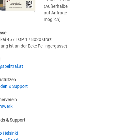
(Außerhalbe
auf Anfrage
möglich)
sse
kai 45 / TOP 1 / 8020 Graz
gang ist an der Ecke Fellingergasse)
l
@spektral.at
rstützen
den & Support
nerverein
umwerk
nds & Support
o Helsinki
r in Graz!