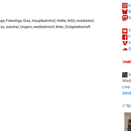
I
B
M
nge
,
Freiwillige
,
Graz
,
Hauptbahnhof
,
Helfer
,
NGO
,
nickelsdorf
,
raz
,
substral
,
Ungarn
,
westbahnhof
,
Wien
,
Zivilgesellschaft
Y
F
V
S
S
Wied
Live
Send
//
Sp