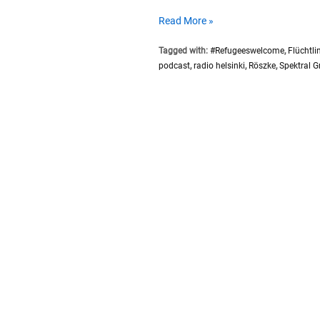
SP021
Read More »
#Substral
Tagged with:
#Refugeeswelcome
,
Flüchtli
Refugees
podcast
,
radio helsinki
,
Röszke
,
Spektral G
Welcome