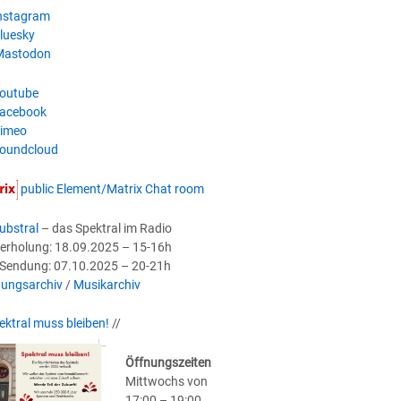
nstagram
luesky
astodon
outube
acebook
imeo
oundcloud
public Element/Matrix Chat room
ubstral
– das Spektral im Radio
erholung: 18.09.2025 – 15-16h
-Sendung: 07.10.2025 – 20-21h
ungsarchiv
/
Musikarchiv
ektral muss bleiben!
//
Öffnungszeiten
Mittwochs von
17:00 – 19:00