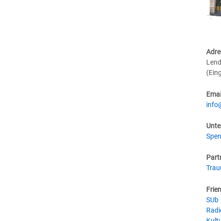
Adre
Lend
(Ein
Emai
info
Unte
Spen
Part
Tra
Frie
SUb
Radi
Kultu