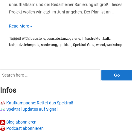
unaufhaltsam und der Bedarf einer Sanierung ist groß. Dieses
Projekt wollen wir jetzt im Juni angehen. Der Plan ist an …
Galerie
Read More »
Sanierung
Tagged with:
baustelle
,
bausubstanz
,
galerie
,
Infrastruktur
,
kalk
,
2018
kalkputz
,
lehmputz
,
sanierung
,
spektral
,
Spektral Graz
,
wand
,
workshop
//
Kalkputz
Workshop
Search
for:
Infos
Kaufkampagne: Rettet das Spektral!
Spektral Updates auf Signal
Blog abonnieren
Podcast abonnieren