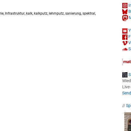
I
B
rie
,
Infrastruktur
,
kalk
,
kalkputz
,
lehmputz
,
sanierung
,
spektral
,
M
Y
F
V
S
S
Wied
Live
Send
//
Sp