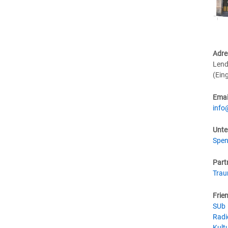
Adre
Lend
(Ein
Emai
info
Unte
Spen
Part
Tra
Frie
SUb
Radi
Kultu