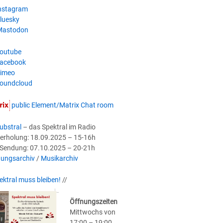
nstagram
luesky
astodon
outube
acebook
imeo
oundcloud
public Element/Matrix Chat room
ubstral
– das Spektral im Radio
erholung: 18.09.2025 – 15-16h
-Sendung: 07.10.2025 – 20-21h
ungsarchiv
/
Musikarchiv
ektral muss bleiben!
//
Öffnungszeiten
Mittwochs von
17:00 – 19:00