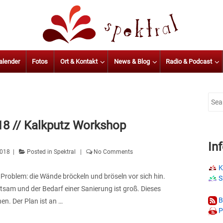
alender
Fotos
Ort & Kontakt
News & Blog
Radio & Podcast
Sear
for:
18 // Kalkputz Workshop
In
2018
Posted in
Spektral
No Comments
K
n Problem: die Wände bröckeln und bröseln vor sich hin.
S
tsam und der Bedarf einer Sanierung ist groß. Dieses
B
hen. Der Plan ist an …
P