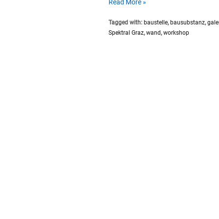
Galerie
Read More »
Sanierung
Tagged with:
baustelle
,
bausubstanz
,
gale
2018
Spektral Graz
,
wand
,
workshop
//
Kalkputz
Workshop