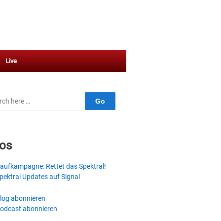
Live
ch
fos
aufkampagne: Rettet das Spektral!
pektral Updates auf Signal
log abonnieren
odcast abonnieren