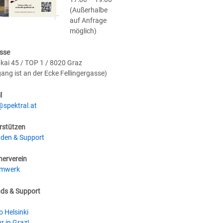
(Außerhalbe
auf Anfrage
möglich)
sse
kai 45 / TOP 1 / 8020 Graz
gang ist an der Ecke Fellingergasse)
l
@spektral.at
rstützen
den & Support
nerverein
umwerk
nds & Support
o Helsinki
r in Graz!