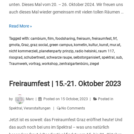
unten. Dieses Mal vom 20. – 26. Oktober 2024. Wir freuen uns
auch dieses Mal wieder gemeinsam mit vielen tollen Räumen …
Freiraumfest
Read More »
|
Tagged with:
cambium
,
film
,
foodsharing
,
freiraum
,
freiraumfest
,
frf
,
20.
gmota
,
Graz
,
graz.social
,
green campus
,
kometin
,
kultur
,
kunst
,
mur.at
,
–
nicht kommerziell
,
planetenparty prinzip
,
radio helsinki
,
raum 117
,
26.
risograd
,
schubertnest
,
schwarze raupe
,
selbstorganisiert
,
spektral
,
sub
,
Oktober
Traumwerk
,
vortrag
,
workshop
,
zentralgartenbüro
,
ziegel
2024
Freiraumfest | 15.-21. Oktober 2023
by
Marc
Posted on
15 October, 2023
Posted in
Spektral
,
Veranstaltungen
No Comments
Jetzt ist es soweit: das Freiraumfest Graz eröffnet heute! Und
das auch noch bei uns im Spektral – was uns natürlich