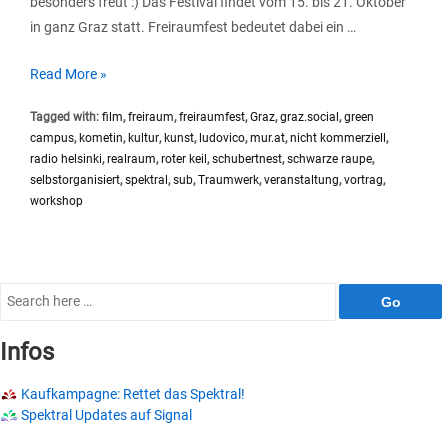
besonders freut :) Das Festival findet vom 15. bis 21. Oktober
in ganz Graz statt. Freiraumfest bedeutet dabei ein …
Freiraumfest
Read More »
|
Tagged with:
film
,
freiraum
,
freiraumfest
,
Graz
,
graz.social
,
green
15.-21.
campus
,
kometin
,
kultur
,
kunst
,
ludovico
,
mur.at
,
nicht kommerziell
,
Oktober
radio helsinki
,
realraum
,
roter keil
,
schubertnest
,
schwarze raupe
,
2023
selbstorganisiert
,
spektral
,
sub
,
Traumwerk
,
veranstaltung
,
vortrag
,
workshop
Search
for:
Infos
Kaufkampagne: Rettet das Spektral!
Spektral Updates auf Signal