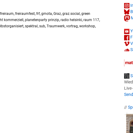
I
B
freiraum
,
freiraumfest
,
frf
,
gmota
,
Graz
,
graz.social
,
green
M
ht kommerziell
,
planetenparty prinzip
,
radio helsinki
,
raum 117
,
lbstorganisiert
,
spektral
,
sub
,
Traumwerk
,
vortrag
,
workshop
,
Y
F
V
S
S
Wied
Live
Send
//
Sp