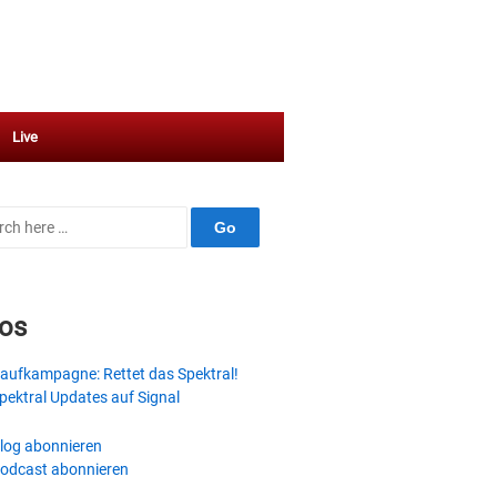
Live
ch
fos
aufkampagne: Rettet das Spektral!
pektral Updates auf Signal
log abonnieren
odcast abonnieren