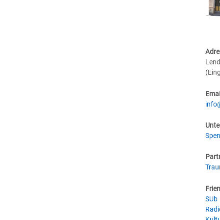
Adre
Lend
(Ein
Emai
info
Unte
Spen
Part
Tra
Frie
SUb
Radi
Kultu