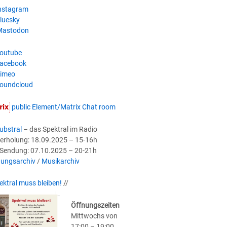
nstagram
luesky
astodon
outube
acebook
imeo
oundcloud
public Element/Matrix Chat room
ubstral
– das Spektral im Radio
erholung: 18.09.2025 – 15-16h
-Sendung: 07.10.2025 – 20-21h
ungsarchiv
/
Musikarchiv
ektral muss bleiben!
//
Öffnungszeiten
Mittwochs von
17:00 – 19:00