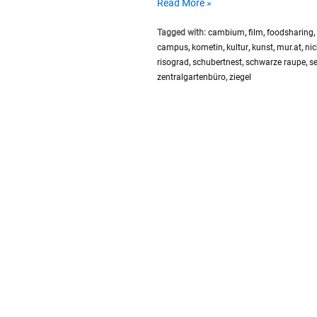
Freiraumfest
Read More »
|
Tagged with:
cambium
,
film
,
foodsharing
,
20.
campus
,
kometin
,
kultur
,
kunst
,
mur.at
,
nic
–
risograd
,
schubertnest
,
schwarze raupe
,
se
26.
zentralgartenbüro
,
ziegel
Oktober
2024