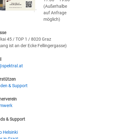
(Außerhalbe
auf Anfrage
möglich)
sse
kai 45 / TOP 1 / 8020 Graz
gang ist an der Ecke Fellingergasse)
l
@spektral.at
rstützen
den & Support
nerverein
umwerk
nds & Support
o Helsinki
r in Graz!