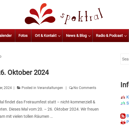
alender
Fotos
Ort & Kontakt
News & Blog
Radio & Podcast
p
Sear
for:
26. Oktober 2024
In
er, 2024
Posted in
Veranstaltungen
No Comments
K
al findet das Freiraumfest statt – nicht-kommerziell &
S
unten. Dieses Mal vom 20. – 26. Oktober 2024. Wir freuen
B
am mit vielen tollen Räumen …
P