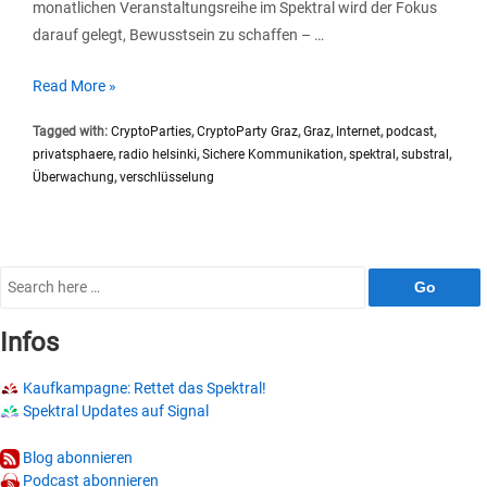
monatlichen Veranstaltungsreihe im Spektral wird der Fokus
darauf gelegt, Bewusstsein zu schaffen – …
SP013
Read More »
#Substral
Tagged with:
CryptoParties
,
CryptoParty Graz
,
Graz
,
Internet
,
podcast
,
CryptoParty
privatsphaere
,
radio helsinki
,
Sichere Kommunikation
,
spektral
,
substral
,
Graz
Überwachung
,
verschlüsselung
Search
for:
Infos
Kaufkampagne: Rettet das Spektral!
Spektral Updates auf Signal
Blog abonnieren
Podcast abonnieren