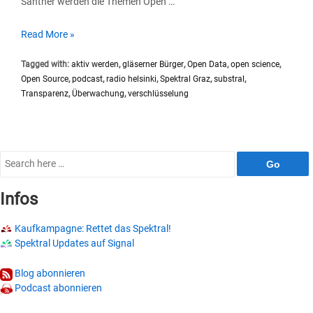
Santner werden die Themen Open …
SP012
Read More »
#Substral
Tagged with:
aktiv werden
,
gläserner Bürger
,
Open Data
,
open science
,
Open
Open Source
,
podcast
,
radio helsinki
,
Spektral Graz
,
substral
,
Everything!?
Transparenz
,
Überwachung
,
verschlüsselung
Search
for:
Infos
Kaufkampagne: Rettet das Spektral!
Spektral Updates auf Signal
Blog abonnieren
Podcast abonnieren