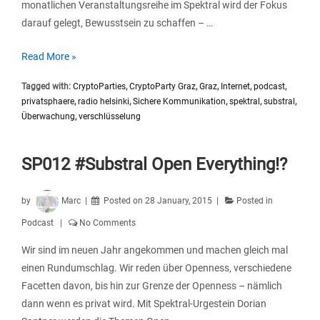
monatlichen Veranstaltungsreihe im Spektral wird der Fokus
darauf gelegt, Bewusstsein zu schaffen – …
SP013
Read More »
#Substral
Tagged with:
CryptoParties
,
CryptoParty Graz
,
Graz
,
Internet
,
podcast
,
CryptoParty
privatsphaere
,
radio helsinki
,
Sichere Kommunikation
,
spektral
,
substral
,
Graz
Überwachung
,
verschlüsselung
SP012 #Substral Open Everything!?
by
Marc
Posted on
28 January, 2015
Posted in
Podcast
No Comments
Wir sind im neuen Jahr angekommen und machen gleich mal
einen Rundumschlag. Wir reden über Openness, verschiedene
Facetten davon, bis hin zur Grenze der Openness – nämlich
dann wenn es privat wird. Mit Spektral-Urgestein Dorian