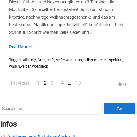
Diesen Oktober und November gibt es an 3 Terminen die
Möglichkeit Seife selber herzustellen! Du brauchst noch
kreative, nachhaltige Weihnachtsgeschenke und das am
besten ohne Plastik und super individuell? Lern’ doch einfach
Schritt für Schritt wie man Seife siedet und …
Seifenworkshops
Read More »
im
Tagged with:
diy
,
Graz
,
seife
,
seifenworkshop
,
selber machen
,
spektral
,
Oktober
waschweiber
,
workshop
+
November
Posts
Previous
1
2
3
4
…
13
Next
pagination
Search
for:
Infos
Kaufkampagne: Rettet das Spektral!