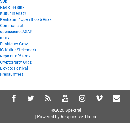
SUb
Radio Helsinki
Kultur in Graz!
Realraum / open Biolab Graz
Commons.at
openscienceASAP
mur.at
Funkfeuer Graz
IG Kultur Steiermark
Repair Café Graz
CryptoParty Graz
Elevate Festival
Freiraumfest
©2026 Spektral
| Powered by
Responsive Theme