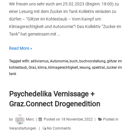
Wir freuen uns sehr euch am 25.02.2023 (Beginn: 18:00) zu
einer Lesung mit dem Zucker im Tank Kollektiv einladen zu
dürfen – “Glitzer im Kohlestaub – Vom Kampf um
Klimagerechtigkeit und Autonomie”! Das Kollektiv “Zucker im
Tank” hat gemeinsam mit …
Buchvorstellung
Read More »
“Glitzer
Tagged with:
aktivismus
,
Autonomie
,
buch
,
buchvorstellung
,
glitzer im
im
kohlestaub
,
Graz
,
klima
,
klimagerechtigkeit
,
lesung
,
spektral
,
zucker im
Kohlestaub
tank
–
Vom
Psychedelika Vernissage +
Kampf
um
Graz.Connect Drogenedition
Klimagerechtigkeit
und
by
Marc
Posted on
18 November, 2022
Posted in
Autonomie”
Veranstaltungen
No Comments
am