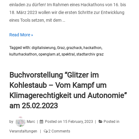
einladen zu dürfen! Im Rahmen eines Hackathons von 16. bis
18. März 2023 wollen wir die ersten Schritte zur Entwicklung
eines Tools setzen, mit dem …
GRAZhack
Read More »
2023
Tagged with:
digitalisierung
,
Graz
,
grazhack
,
hackathon
,
–
kulturhackathon
,
openglam.at
,
spektral
,
stadtarchiv graz
Create
Our
Digital
Buchvorstellung “Glitzer im
Future!
Kohlestaub – Vom Kampf um
|
Klimagerechtigkeit und Autonomie”
16.-18.
am 25.02.2023
März
2023
by
Marc
Posted on
15 February, 2023
Posted in
Veranstaltungen
2 Comments