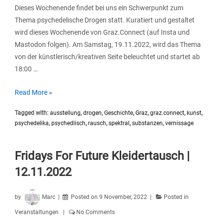
25.02.2023
Dieses Wochenende findet bei uns ein Schwerpunkt zum
Thema psychedelische Drogen statt. Kuratiert und gestaltet
wird dieses Wochenende von Graz.Connect (auf Insta und
Mastodon folgen). Am Samstag, 19.11.2022, wird das Thema
von der künstlerisch/kreativen Seite beleuchtet und startet ab
18:00 …
Psychedelika
Read More »
Vernissage
Tagged with:
ausstellung
,
drogen
,
Geschichte
,
Graz
,
graz.connect
,
kunst
,
+
psychedelika
,
psychedlisch
,
rausch
,
spektral
,
substanzen
,
vernissage
Graz.Connect
Drogenedition
Fridays For Future Kleidertausch |
12.11.2022
by
Marc
Posted on
9 November, 2022
Posted in
Veranstaltungen
No Comments