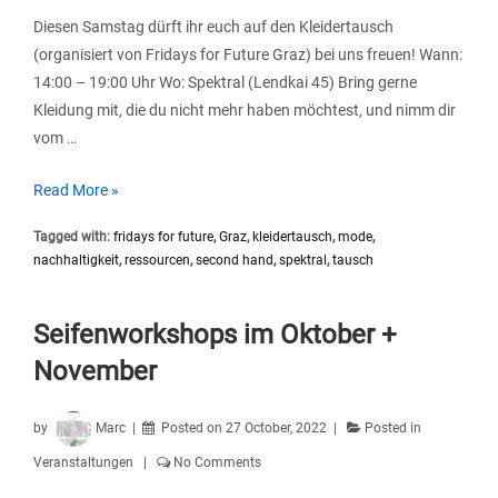
Diesen Samstag dürft ihr euch auf den Kleidertausch
(organisiert von Fridays for Future Graz) bei uns freuen! Wann:
14:00 – 19:00 Uhr Wo: Spektral (Lendkai 45) Bring gerne
Kleidung mit, die du nicht mehr haben möchtest, und nimm dir
vom …
Fridays
Read More »
For
Tagged with:
fridays for future
,
Graz
,
kleidertausch
,
mode
,
Future
nachhaltigkeit
,
ressourcen
,
second hand
,
spektral
,
tausch
Kleidertausch
|
12.11.2022
Seifenworkshops im Oktober +
November
by
Marc
Posted on
27 October, 2022
Posted in
Veranstaltungen
No Comments