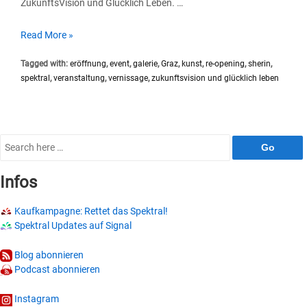
ZukunftsVision und Glücklich Leben. …
Galerie
Read More »
Re-
Tagged with:
eröffnung
,
event
,
galerie
,
Graz
,
kunst
,
re-opening
,
sherin
,
Opening:
spektral
,
veranstaltung
,
vernissage
,
zukunftsvision und glücklich leben
ZukunftsVision
und
Glücklich
Leben
Search
for:
Infos
Kaufkampagne: Rettet das Spektral!
Spektral Updates auf Signal
Blog abonnieren
Podcast abonnieren
Instagram