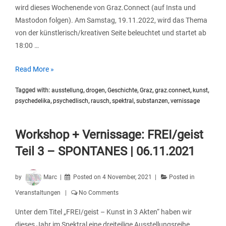
wird dieses Wochenende von Graz.Connect (auf Insta und
Mastodon folgen). Am Samstag, 19.11.2022, wird das Thema
von der künstlerisch/kreativen Seite beleuchtet und startet ab
18:00 …
Psychedelika
Read More »
Vernissage
Tagged with:
ausstellung
,
drogen
,
Geschichte
,
Graz
,
graz.connect
,
kunst
,
+
psychedelika
,
psychedlisch
,
rausch
,
spektral
,
substanzen
,
vernissage
Graz.Connect
Drogenedition
Workshop + Vernissage: FREI/geist
Teil 3 – SPONTANES | 06.11.2021
by
Marc
Posted on
4 November, 2021
Posted in
Veranstaltungen
No Comments
Unter dem Titel „FREI/geist – Kunst in 3 Akten“ haben wir
dieses Jahr im Spektral eine dreiteilige Ausstellungsreihe