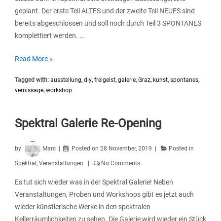
geplant. Der erste Teil ALTES und der zweite Teil NEUES sind
bereits abgeschlossen und soll noch durch Teil 3 SPONTANES
komplettiert werden. …
Workshop
Read More »
+
Tagged with:
ausstellung
,
diy
,
freigeist
,
galerie
,
Graz
,
kunst
,
spontanes
,
Vernissage:
vernissage
,
workshop
FREI/geist
Teil
3
Spektral Galerie Re-Opening
–
SPONTANES
by
Marc
Posted on
28 November, 2019
Posted in
| 06.11.2021
Spektral
,
Veranstaltungen
No Comments
Es tut sich wieder was in der Spektral Galerie! Neben
Veranstaltungen, Proben und Workshops gibt es jetzt auch
wieder künstlerische Werke in den spektralen
Kellerräumlichkeiten zu sehen. Die Galerie wird wieder ein Stück