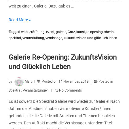
weit zu einer… Galerie! Dazu gab es …
Spektral
Read More »
Galerie
Tagged with:
eröffnung
,
event
,
galerie
,
Graz
,
kunst
,
re-opening
,
sherin
,
Re-
spektral
,
veranstaltung
,
vernissage
,
zukunftsvision und glücklich leben
Opening
Galerie Re-Opening: ZukunftsVision
und Glücklich Leben
by
Marc
Posted on
14 November, 2019
Posted in
Spektral
,
Veranstaltungen
No Comments
Es ist soweit! Die Spektral Galerie wird wieder zur Galerie! Nach
Jahren der Abstinenz haben wir motivierte Künstler*Innen
gefunden, die die Galerie mit Arbeiten und Themen bespielen
werden. Den Auftakt macht die Vernissage unter dem Titel: