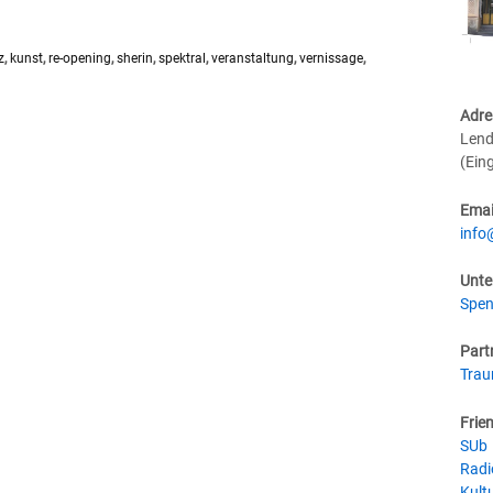
z
,
kunst
,
re-opening
,
sherin
,
spektral
,
veranstaltung
,
vernissage
,
Adre
Lend
(Ein
Emai
info
Unte
Spen
Part
Tra
Frie
SUb
Radi
Kultu