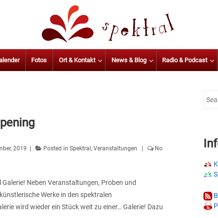
alender
Fotos
Ort & Kontakt
News & Blog
Radio & Podcast
Sear
for:
Opening
In
ber, 2019
Posted in
Spektral
,
Veranstaltungen
No
K
S
al Galerie! Neben Veranstaltungen, Proben und
künstlerische Werke in den spektralen
B
P
lerie wird wieder ein Stück weit zu einer… Galerie! Dazu