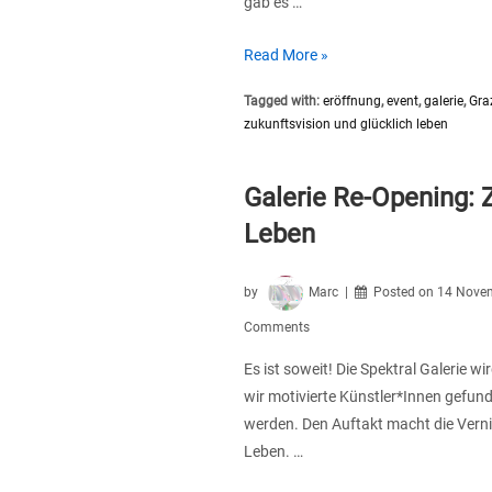
gab es …
Spektral
Read More »
Galerie
Tagged with:
eröffnung
,
event
,
galerie
,
Gra
Re-
zukunftsvision und glücklich leben
Opening
Galerie Re-Opening: 
Leben
by
Marc
Posted on
14 Novem
Comments
Es ist soweit! Die Spektral Galerie 
wir motivierte Künstler*Innen gefund
werden. Den Auftakt macht die Verni
Leben. …