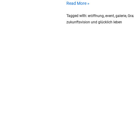
Galerie
Read More »
Re-
Tagged with:
eröffnung
,
event
,
galerie
,
Gra
Opening:
zukunftsvision und glücklich leben
ZukunftsVision
und
Glücklich
Leben