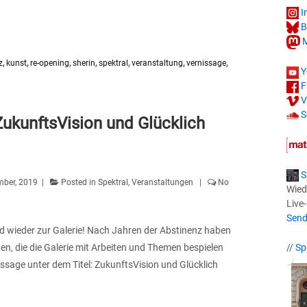
I
B
M
z
,
kunst
,
re-opening
,
sherin
,
spektral
,
veranstaltung
,
vernissage
,
Y
F
V
S
ZukunftsVision und Glücklich
S
ber, 2019
Posted in
Spektral
,
Veranstaltungen
No
Wied
Live
Send
wird wieder zur Galerie! Nach Jahren der Abstinenz haben
en, die die Galerie mit Arbeiten und Themen bespielen
//
Sp
ssage unter dem Titel: ZukunftsVision und Glücklich