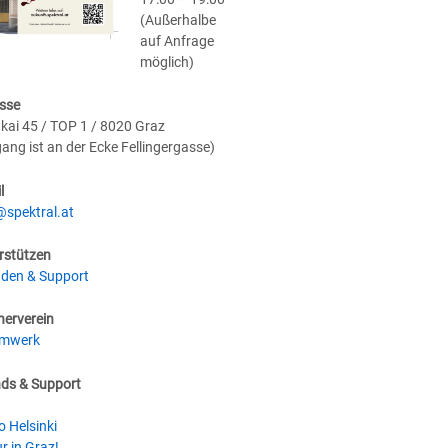
(Außerhalbe
auf Anfrage
möglich)
sse
kai 45 / TOP 1 / 8020 Graz
gang ist an der Ecke Fellingergasse)
l
@spektral.at
rstützen
den & Support
nerverein
umwerk
nds & Support
o Helsinki
r in Graz!