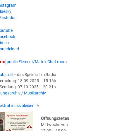
nstagram
luesky
astodon
outube
acebook
imeo
oundcloud
public Element/Matrix Chat room
ubstral
– das Spektral im Radio
erholung: 18.09.2025 – 15-16h
-Sendung: 07.10.2025 – 20-21h
ungsarchiv
/
Musikarchiv
ektral muss bleiben!
//
Öffnungszeiten
Mittwochs von
17:00 – 19:00