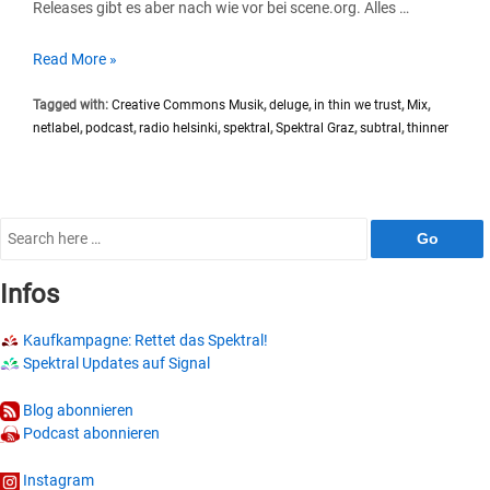
Releases gibt es aber nach wie vor bei scene.org. Alles …
SP030
Read More »
#Substral
Tagged with:
Creative Commons Musik
,
deluge
,
in thin we trust
,
Mix
,
In
netlabel
,
podcast
,
radio helsinki
,
spektral
,
Spektral Graz
,
subtral
,
thinner
Thin
We
Trust
Search
for:
Infos
Kaufkampagne: Rettet das Spektral!
Spektral Updates auf Signal
Blog abonnieren
Podcast abonnieren
Instagram