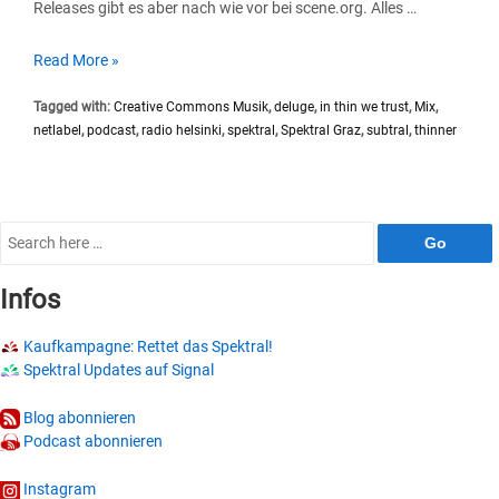
Releases gibt es aber nach wie vor bei scene.org. Alles …
SP030
Read More »
#Substral
Tagged with:
Creative Commons Musik
,
deluge
,
in thin we trust
,
Mix
,
In
netlabel
,
podcast
,
radio helsinki
,
spektral
,
Spektral Graz
,
subtral
,
thinner
Thin
We
Trust
Search
for:
Infos
Kaufkampagne: Rettet das Spektral!
Spektral Updates auf Signal
Blog abonnieren
Podcast abonnieren
Instagram