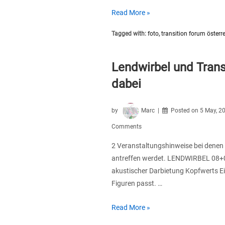
Fotos
Read More »
vom
Tagged with:
foto
,
transition forum österr
Transition
Forum
Österreich
Lendwirbel und Transi
dabei
by
Marc
Posted on
5 May, 2
Comments
2 Veranstaltungshinweise bei denen 
antreffen werdet. LENDWIRBEL 08+0
akustischer Darbietung Kopfwerts Ein 
Figuren passt. …
Lendwirbel
Read More »
und