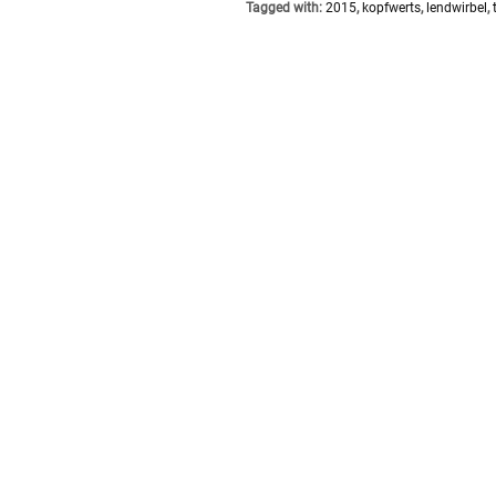
Tagged with:
2015
,
kopfwerts
,
lendwirbel
,
Transition
Forum:
das
Spektral
ist
mit
dabei