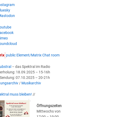
nstagram
luesky
astodon
outube
acebook
imeo
oundcloud
public Element/Matrix Chat room
ubstral
– das Spektral im Radio
erholung: 18.09.2025 – 15-16h
-Sendung: 07.10.2025 – 20-21h
ungsarchiv
/
Musikarchiv
ektral muss bleiben!
//
Öffnungszeiten
Mittwochs von
17:00 – 19:00