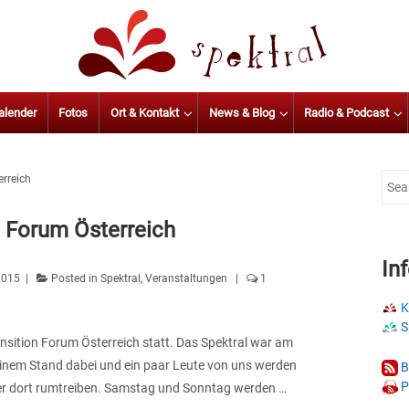
alender
Fotos
Ort & Kontakt
News & Blog
Radio & Podcast
erreich
Sear
for:
 Forum Österreich
In
2015
Posted in
Spektral
,
Veranstaltungen
1
K
S
nsition Forum Österreich statt. Das Spektral war am
 einem Stand dabei und ein paar Leute von uns werden
B
P
r dort rumtreiben. Samstag und Sonntag werden …