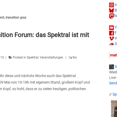
I
B
M
eich
,
transition graz
Y
F
tion Forum: das Spektral ist mit
V
S
015
Posted in
Spektral
,
Veranstaltungen
No
S
Wied
ihr diese und nächste Woche auch das Spektral
Live
9 Mai von 10-18h mit eigenem Stand, großem Kopf und
Send
Kopf, so hohl, dass er zu vielen heutigen, politischen
//
Sp