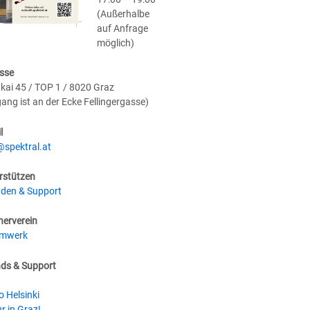
(Außerhalbe
auf Anfrage
möglich)
sse
kai 45 / TOP 1 / 8020 Graz
gang ist an der Ecke Fellingergasse)
l
@spektral.at
rstützen
den & Support
nerverein
umwerk
nds & Support
o Helsinki
r in Graz!