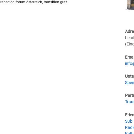
transition forum österreich
,
transition graz
Adre
Lend
(Ein
Emai
info
Unte
Spen
Part
Tra
Frie
SUb
Radi
Kultu